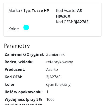
Marka / Typ:
Tusze HP
Kod Asarto:
AS-
H963CX
Kod OEM:
3JA27AE
Kolor:
Parametry
Zamiennik/Oryginał:
Zamiennik
Rodzaj wkładu:
refabrykowany
Producent:
Asarto
Kod OEM:
3JA27AE
kolor
cyan (błękitny)
Ilość w opakowaniu:
1
Wydajność (przy 5%
1600
pokryciu strony A4):