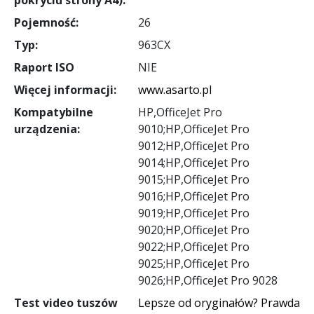
Pojemność:
26
Typ:
963CX
Raport ISO
NIE
Więcej informacji:
www.asarto.pl
Kompatybilne
HP,OfficeJet Pro
urządzenia:
9010;HP,OfficeJet Pro
9012;HP,OfficeJet Pro
9014;HP,OfficeJet Pro
9015;HP,OfficeJet Pro
9016;HP,OfficeJet Pro
9019;HP,OfficeJet Pro
9020;HP,OfficeJet Pro
9022;HP,OfficeJet Pro
9025;HP,OfficeJet Pro
9026;HP,OfficeJet Pro 9028
Test video tuszów
Lepsze od oryginałów? Prawda