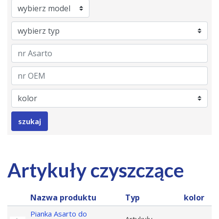
Brand
Model
Category
nrAsarto
nrOem
Color
szukaj
Artykuły czyszczące
Nazwa produktu
Typ
kolor
Pianka Asarto do