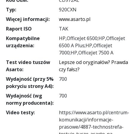
Typ:
920CXN
Więcej informacji:
www.asarto.pl
Raport ISO
TAK
Kompatybilne
HP,OfficeJet 6500;HP,OfficeJet
urządzenia:
6500 A Plus;HP,OfficeJet
7000;HP,OfficeJet 7500 A
Test video tuszów
Lepsze od oryginałów? Prawda
Asarto:
czy fałsz?
Wydajność (przy 5%
700
pokryciu strony A4):
Wydajność (wg
700
normy producenta):
Video testy:
https://www.asarto.pl/centrum-
komunikacji/informacje-
prasowe/4887-technostrefa-
testuje-tusze-asarto-na-