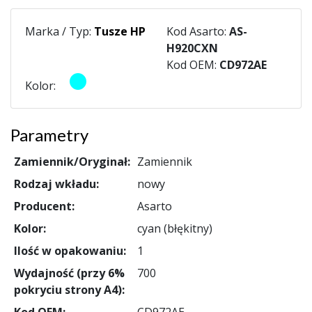
Marka / Typ:
Tusze HP
Kod Asarto:
AS-
H920CXN
Kod OEM:
CD972AE
Kolor:
Parametry
Zamiennik/Oryginał:
Zamiennik
Rodzaj wkładu:
nowy
Producent:
Asarto
Kolor:
cyan (błękitny)
Ilość w opakowaniu:
1
Wydajność (przy 6%
700
pokryciu strony A4):
Kod OEM:
CD972AE