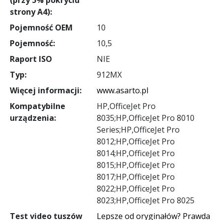
strony A4):
Pojemność OEM
10
Pojemność:
10,5
Raport ISO
NIE
Typ:
912MX
Więcej informacji:
www.asarto.pl
Kompatybilne
HP,OfficeJet Pro
urządzenia:
8035;HP,OfficeJet Pro 8010
Series;HP,OfficeJet Pro
8012;HP,OfficeJet Pro
8014;HP,OfficeJet Pro
8015;HP,OfficeJet Pro
8017;HP,OfficeJet Pro
8022;HP,OfficeJet Pro
8023;HP,OfficeJet Pro 8025
Test video tuszów
Lepsze od oryginałów? Prawda