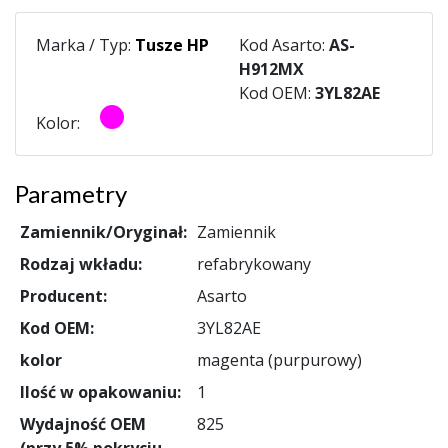
Marka / Typ:
Tusze HP
Kod Asarto:
AS-
H912MX
Kod OEM:
3YL82AE
Kolor:
Parametry
Zamiennik/Oryginał:
Zamiennik
Rodzaj wkładu:
refabrykowany
Producent:
Asarto
Kod OEM:
3YL82AE
kolor
magenta (purpurowy)
Ilość w opakowaniu:
1
Wydajność OEM
825
(przy 5% pokryciu