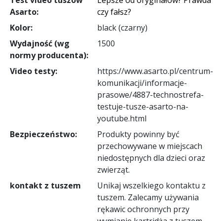
Asarto:
czy fałsz?
Kolor:
black (czarny)
Wydajność (wg
1500
normy producenta):
Video testy:
https://www.asarto.pl/centrum-
komunikacji/informacje-
prasowe/4887-technostrefa-
testuje-tusze-asarto-na-
youtube.html
Bezpieczeństwo:
Produkty powinny być
przechowywane w miejscach
niedostępnych dla dzieci oraz
zwierząt.
kontakt z tuszem
Unikaj wszelkiego kontaktu z
tuszem. Zalecamy używania
rękawic ochronnych przy
wymianie kartridża z tuszem.