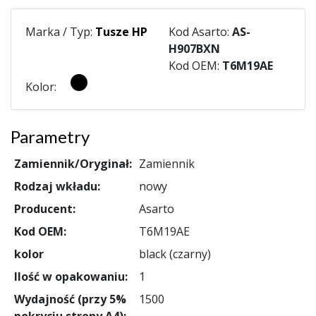
Marka / Typ:
Tusze HP
Kod Asarto:
AS-
H907BXN
Kod OEM:
T6M19AE
Kolor:
Parametry
Zamiennik/Oryginał:
Zamiennik
Rodzaj wkładu:
nowy
Producent:
Asarto
Kod OEM:
T6M19AE
kolor
black (czarny)
Ilość w opakowaniu:
1
Wydajność (przy 5%
1500
pokryciu strony A4):