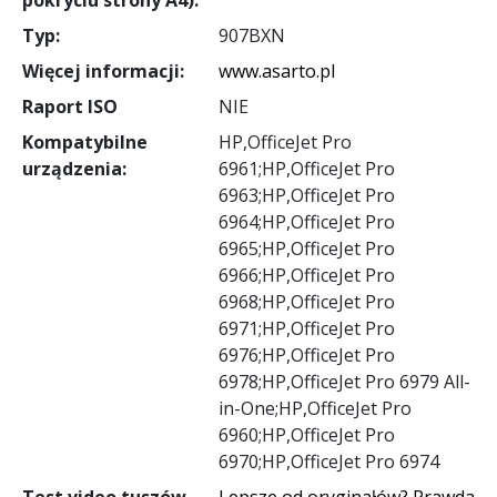
Typ:
907BXN
Więcej informacji:
www.asarto.pl
Raport ISO
NIE
Kompatybilne
HP,OfficeJet Pro
urządzenia:
6961;HP,OfficeJet Pro
6963;HP,OfficeJet Pro
6964;HP,OfficeJet Pro
6965;HP,OfficeJet Pro
6966;HP,OfficeJet Pro
6968;HP,OfficeJet Pro
6971;HP,OfficeJet Pro
6976;HP,OfficeJet Pro
6978;HP,OfficeJet Pro 6979 All-
in-One;HP,OfficeJet Pro
6960;HP,OfficeJet Pro
6970;HP,OfficeJet Pro 6974
Test video tuszów
Lepsze od oryginałów? Prawda