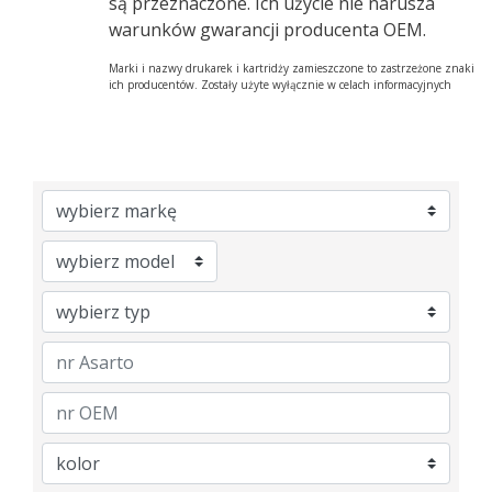
są przeznaczone. Ich użycie nie narusza
warunków gwarancji producenta OEM.
Marki i nazwy drukarek i kartridży zamieszczone to zastrzeżone znaki
ich producentów. Zostały użyte wyłącznie w celach informacyjnych
Brand
Model
Category
nrAsarto
nrOem
Color