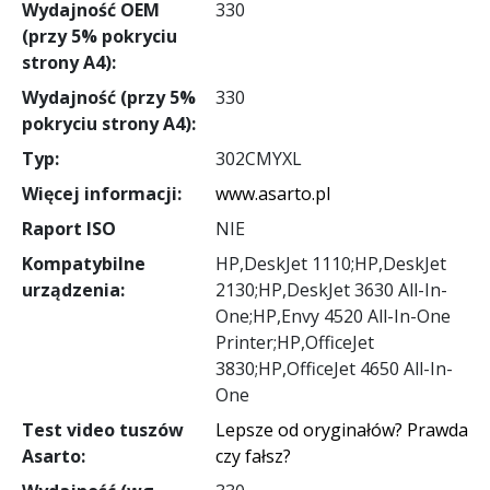
Wydajność OEM
330
(przy 5% pokryciu
strony A4):
Wydajność (przy 5%
330
pokryciu strony A4):
Typ:
302CMYXL
Więcej informacji:
www.asarto.pl
Raport ISO
NIE
Kompatybilne
HP,DeskJet 1110;HP,DeskJet
urządzenia:
2130;HP,DeskJet 3630 All-In-
One;HP,Envy 4520 All-In-One
Printer;HP,OfficeJet
3830;HP,OfficeJet 4650 All-In-
One
Test video tuszów
Lepsze od oryginałów? Prawda
Asarto:
czy fałsz?