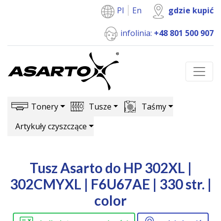
Pl
En
gdzie kupić
infolinia:
+48 801 500 907
Tonery
Tusze
Taśmy
Artykuły czyszczące
Tusz Asarto do HP 302XL |
302CMYXL | F6U67AE | 330 str. |
color