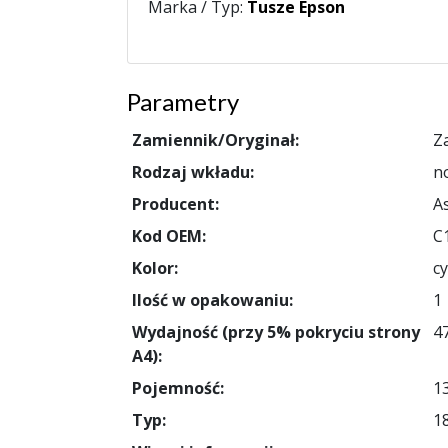
Marka / Typ:
Tusze Epson
Parametry
Zamiennik/Oryginał:
Z
Rodzaj wkładu:
n
Producent:
A
Kod OEM:
C
Kolor:
cy
Ilość w opakowaniu:
1
Wydajność (przy 5% pokryciu strony
4
A4):
Pojemność:
1
Typ:
1