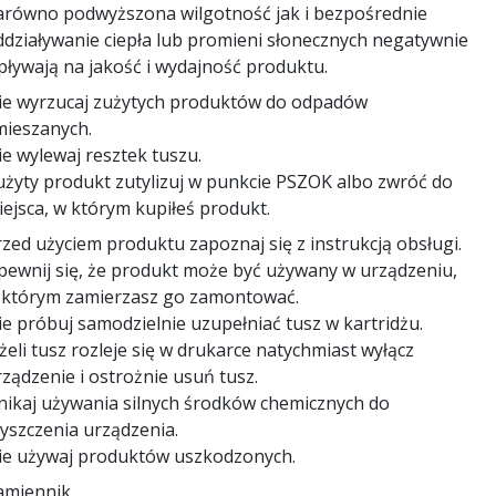
arówno podwyższona wilgotność jak i bezpośrednie
ddziaływanie ciepła lub promieni słonecznych negatywnie
pływają na jakość i wydajność produktu.
ie wyrzucaj zużytych produktów do odpadów
mieszanych.
e wylewaj resztek tuszu.
użyty produkt zutylizuj w punkcie PSZOK albo zwróć do
iejsca, w którym kupiłeś produkt.
zed użyciem produktu zapoznaj się z instrukcją obsługi.
pewnij się, że produkt może być używany w urządzeniu,
 którym zamierzasz go zamontować.
ie próbuj samodzielnie uzupełniać tusz w kartridżu.
żeli tusz rozleje się w drukarce natychmiast wyłącz
ządzenie i ostrożnie usuń tusz.
nikaj używania silnych środków chemicznych do
zyszczenia urządzenia.
ie używaj produktów uszkodzonych.
amiennik