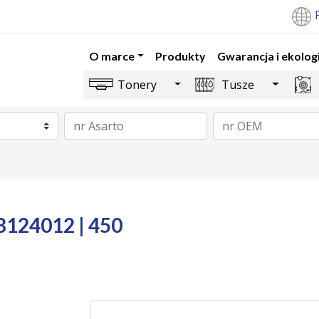
O marce
Produkty
Gwarancja i ekolog
Toggle Dropdown
Toggle 
Tonery
Tusze
8124012 | 450