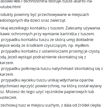
rasowe/4887-technostrefa-testuje-tusze-asarto-na-
outube.html
rodukty powinny być przechowywane w miejscach
edostępnych dla dzieci oraz zwierząt.
nikaj wszelkiego kontaktu z tuszem. Zalecamy używania
ękawic ochronnych przy wymianie kartridża z tuszem.
 przypadku kontaktu tuszu ze skórą umyj dokładnie
iejsce wodą ze środkiem czyszczącym, np. mydłem.
 przypadku kontaktu z ustami/oczami przemyj je czystą
dą. Jeżeli wystąpi podrażnienie skontaktuj się z
ekarzem.
 przypadku połknięcia tuszu natychmiast skontaktuj się z
ekarzem.
 przypadku wycieku tuszu unikaj wdychania oparów.
atychmiast wyczyść powierzchnię, na którą został wylany
usz. Możesz do tego użyć ręczników papierowych lub
husteczek.
zechowuj tusz w miejscu suchym, z dala od źródeł ciepła.