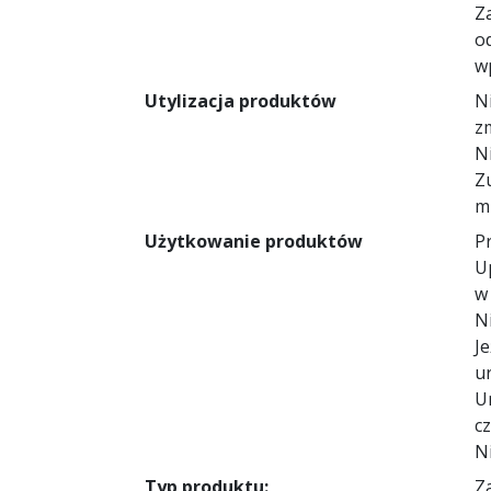
Z
o
w
Utylizacja produktów
N
z
Ni
Z
m
Użytkowanie produktów
Pr
U
w
N
Je
ur
U
c
N
Typ produktu:
Z