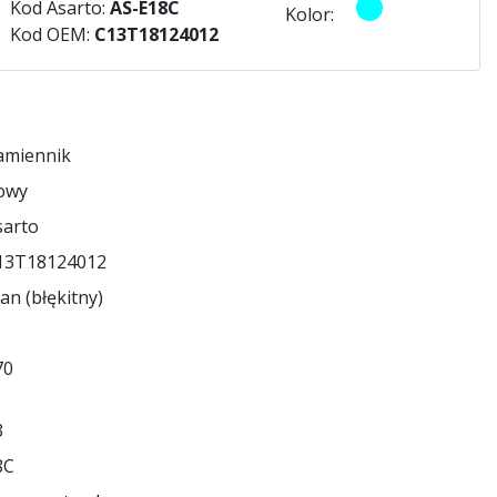
Kod Asarto:
AS-E18C
Kolor:
Kod OEM:
C13T18124012
amiennik
owy
sarto
13T18124012
an (błękitny)
70
3
8C