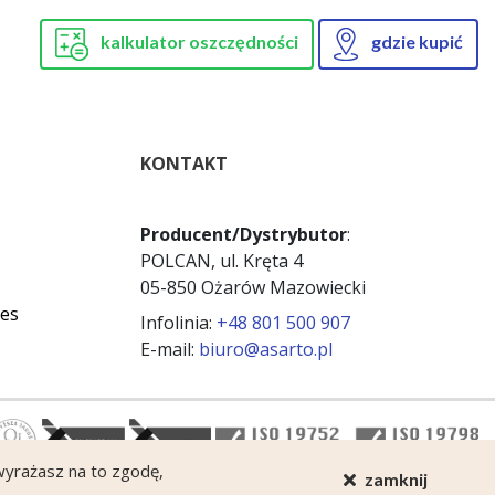
kalkulator oszczędności
gdzie kupić
KONTAKT
Producent/Dystrybutor
:
POLCAN, ul. Kręta 4
05-850 Ożarów Mazowiecki
ies
Infolinia:
+48 801 500 907
E-mail:
biuro@asarto.pl
 wyrażasz na to zgodę,
zamknij