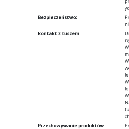
p
y
Bezpieczeństwo:
P
ni
kontakt z tuszem
U
r
W
m
W
wo
l
W
l
W
N
t
c
Przechowywanie produktów
Pr