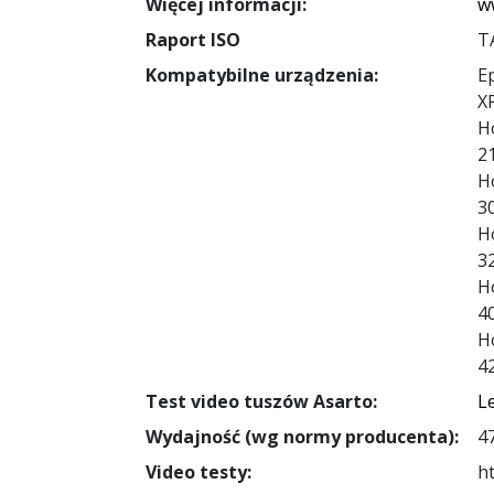
Więcej informacji:
w
Raport ISO
T
Kompatybilne urządzenia:
E
X
H
2
H
3
H
3
H
4
H
4
Test video tuszów Asarto:
L
Wydajność (wg normy producenta):
4
Video testy:
h