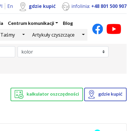
Pl
En
gdzie kupić
infolinia:
+48 801 500 907
ia
Centrum komunikacji
Blog
Dropdown
Toggle Dropdown
Toggle Dropdown
Taśmy
Artykuły czyszczące
kalkulator oszczędności
gdzie kupić