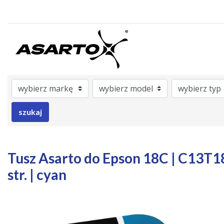
ategory
rAsarto
nrOem
Model
Brand
Color
szukaj
Tusz Asarto do Epson 18C | C13T1
str. | cyan