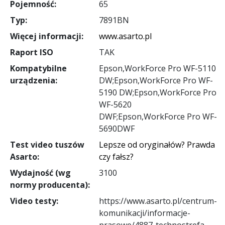
Pojemność:
65
Typ:
7891BN
Więcej informacji:
www.asarto.pl
Raport ISO
TAK
Kompatybilne
Epson,WorkForce Pro WF-5110
urządzenia:
DW;Epson,WorkForce Pro WF-
5190 DW;Epson,WorkForce Pro
WF-5620
DWF;Epson,WorkForce Pro WF-
5690DWF
Test video tuszów
Lepsze od oryginałów? Prawda
Asarto:
czy fałsz?
Wydajność (wg
3100
normy producenta):
Video testy:
https://www.asarto.pl/centrum-
komunikacji/informacje-
prasowe/4887-technostrefa-