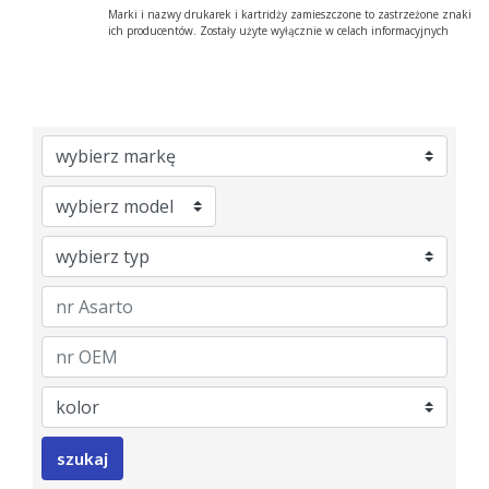
Marki i nazwy drukarek i kartridży zamieszczone to zastrzeżone znaki
ich producentów. Zostały użyte wyłącznie w celach informacyjnych
Brand
Model
Category
nrAsarto
nrOem
Color
szukaj