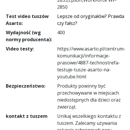
2850
Test video tuszów
Lepsze od oryginałów? Prawda
Asarto:
czy fałsz?
Wydajność (wg
400
normy producenta):
Video testy:
https://www.asarto.pl/centrum-
komunikacji/informacje-
prasowe/4887-technostrefa-
testuje-tusze-asarto-na-
youtube.html
Bezpieczeństwo:
Produkty powinny być
przechowywane w miejscach
niedostępnych dla dzieci oraz
zwierząt.
kontakt z tuszem
Unikaj wszelkiego kontaktu z
tuszem. Zalecamy używania
rękawic ochronnych przy