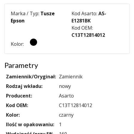
Marka / Typ:
Tusze
Kod Asarto:
AS-
Epson
E1281BK
Kod OEM:
C13T12814012
Kolor:
Parametry
Zamiennik/Oryginał:
Zamiennik
Rodzaj wkładu:
nowy
Producent:
Asarto
Kod OEM:
C13T12814012
Kolor:
czarny
Ilość w opakowaniu:
1
Wydajność (przy 5%
160