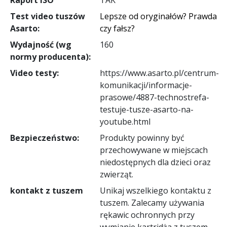
Test video tuszów
Lepsze od oryginałów? Prawda
Asarto:
czy fałsz?
Wydajność (wg
160
normy producenta):
Video testy:
https://www.asarto.pl/centrum-
komunikacji/informacje-
prasowe/4887-technostrefa-
testuje-tusze-asarto-na-
youtube.html
Bezpieczeństwo:
Produkty powinny być
przechowywane w miejscach
niedostępnych dla dzieci oraz
zwierząt.
kontakt z tuszem
Unikaj wszelkiego kontaktu z
tuszem. Zalecamy używania
rękawic ochronnych przy
wymianie kartridża z tuszem.