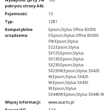
pokryciu strony A4):
Pojemność:
13
Typ:
1281
Kompatybilne
Epson,Stylus Office BX305
urządzenia:
F;Epson,Stylus Office BX305
FW;Epson,Stylus
S22;Epson,Stylus
SX125;Epson,Stylus
SX130;Epson,Stylus
SX230;Epson,Stylus
SX235W;Epson,Stylus SX420
W;Epson,Stylus SX425
W;Epson,Stylus SX435
W;Epson,Stylus
SX440W;Epson,Stylus SX445 W
Więcej informacji:
www.asarto.pl
Raport ISO
TAK