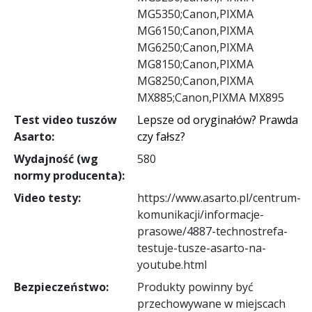
MG5350;Canon,PIXMA
MG6150;Canon,PIXMA
MG6250;Canon,PIXMA
MG8150;Canon,PIXMA
MG8250;Canon,PIXMA
MX885;Canon,PIXMA MX895
Test video tuszów
Lepsze od oryginałów? Prawda
Asarto:
czy fałsz?
Wydajność (wg
580
normy producenta):
Video testy:
https://www.asarto.pl/centrum-
komunikacji/informacje-
prasowe/4887-technostrefa-
testuje-tusze-asarto-na-
youtube.html
Bezpieczeństwo:
Produkty powinny być
przechowywane w miejscach