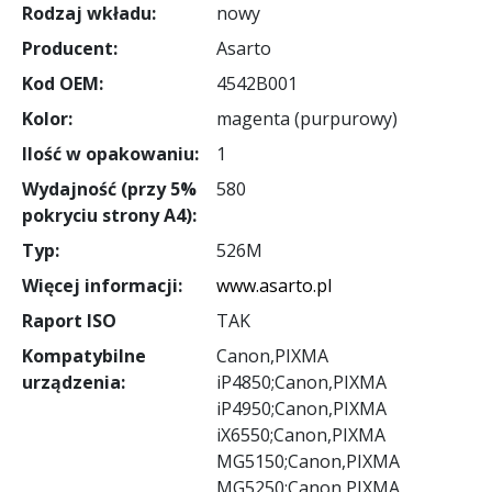
Rodzaj wkładu:
nowy
Producent:
Asarto
Kod OEM:
4542B001
Kolor:
magenta (purpurowy)
Ilość w opakowaniu:
1
Wydajność (przy 5%
580
pokryciu strony A4):
Typ:
526M
Więcej informacji:
www.asarto.pl
Raport ISO
TAK
Kompatybilne
Canon,PIXMA
urządzenia:
iP4850;Canon,PIXMA
iP4950;Canon,PIXMA
iX6550;Canon,PIXMA
MG5150;Canon,PIXMA
MG5250;Canon,PIXMA