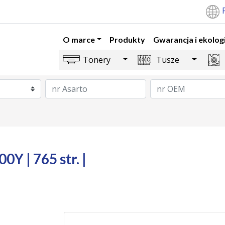
O marce
Produkty
Gwarancja i ekolog
Toggle Dropdown
Toggle 
Tonery
Tusze
Y | 765 str. |