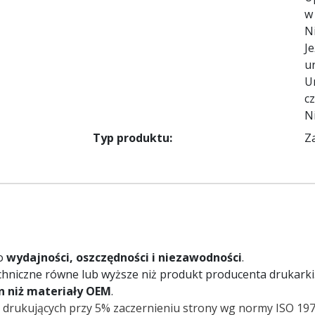
w
N
Je
ur
U
c
N
Typ produktu:
Z
 o
wydajności, oszczędności i niezawodności
.
chniczne równe lub wyższe niż produkt producenta drukarki
on niż materiały OEM
.
 drukujących przy 5% zaczernieniu strony wg normy ISO 197