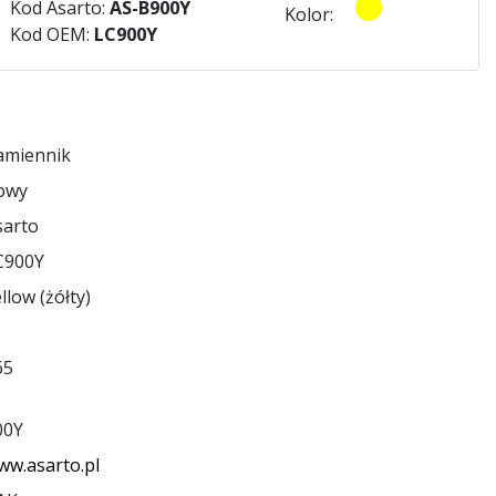
Kod Asarto:
AS-B900Y
Kolor:
Kod OEM:
LC900Y
amiennik
owy
sarto
C900Y
llow (żółty)
65
00Y
ww.asarto.pl