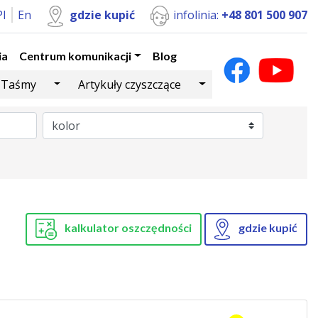
Pl
En
gdzie kupić
infolinia:
+48 801 500 907
ia
Centrum komunikacji
Blog
Dropdown
Toggle Dropdown
Toggle Dropdown
Taśmy
Artykuły czyszczące
kalkulator oszczędności
gdzie kupić