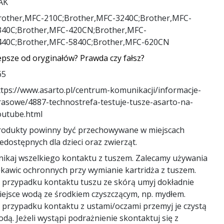
AK
rother,MFC-210C;Brother,MFC-3240C;Brother,MFC-
340C;Brother,MFC-420CN;Brother,MFC-
440C;Brother,MFC-5840C;Brother,MFC-620CN
epsze od oryginałów? Prawda czy fałsz?
65
ttps://www.asarto.pl/centrum-komunikacji/informacje-
rasowe/4887-technostrefa-testuje-tusze-asarto-na-
outube.html
rodukty powinny być przechowywane w miejscach
edostępnych dla dzieci oraz zwierząt.
nikaj wszelkiego kontaktu z tuszem. Zalecamy używania
ękawic ochronnych przy wymianie kartridża z tuszem.
 przypadku kontaktu tuszu ze skórą umyj dokładnie
iejsce wodą ze środkiem czyszczącym, np. mydłem.
 przypadku kontaktu z ustami/oczami przemyj je czystą
dą. Jeżeli wystąpi podrażnienie skontaktuj się z