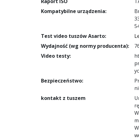
Raport ISO
T
Kompatybilne urządzenia:
B
3
5
Test video tuszów Asarto:
L
Wydajność (wg normy producenta):
7
Video testy:
h
p
y
Bezpieczeństwo:
P
ni
kontakt z tuszem
U
r
W
m
W
wo