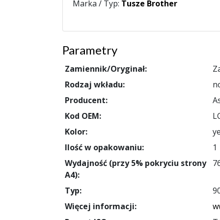
Marka / Typ:
Tusze Brother
Parametry
Zamiennik/Oryginał:
Z
Rodzaj wkładu:
n
Producent:
A
Kod OEM:
L
Kolor:
ye
Ilość w opakowaniu:
1
Wydajność (przy 5% pokryciu strony
7
A4):
Typ:
9
Więcej informacji:
w