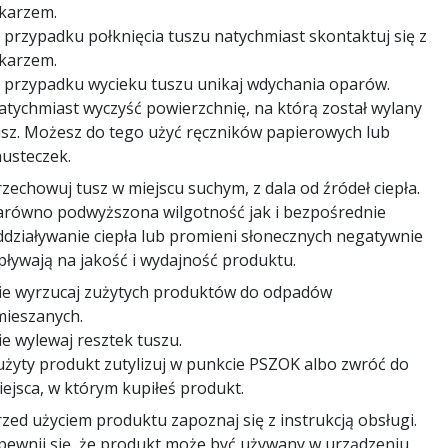
ekarzem.
 przypadku połknięcia tuszu natychmiast skontaktuj się z
ekarzem.
 przypadku wycieku tuszu unikaj wdychania oparów.
atychmiast wyczyść powierzchnię, na którą został wylany
usz. Możesz do tego użyć ręczników papierowych lub
husteczek.
zechowuj tusz w miejscu suchym, z dala od źródeł ciepła.
arówno podwyższona wilgotność jak i bezpośrednie
ddziaływanie ciepła lub promieni słonecznych negatywnie
pływają na jakość i wydajność produktu.
ie wyrzucaj zużytych produktów do odpadów
mieszanych.
e wylewaj resztek tuszu.
użyty produkt zutylizuj w punkcie PSZOK albo zwróć do
iejsca, w którym kupiłeś produkt.
zed użyciem produktu zapoznaj się z instrukcją obsługi.
pewnij się, że produkt może być używany w urządzeniu,