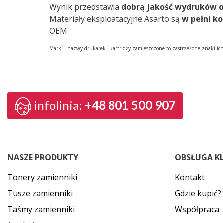
Wynik przedstawia
dobrą jakość wydruków 
Materiały eksploatacyjne Asarto są
w pełni k
OEM.
Marki i nazwy drukarek i kartridży zamieszczone to zastrzeżone znaki ic
infolinia:
+48 801 500 907
NASZE PRODUKTY
OBSŁUGA K
Tonery zamienniki
Kontakt
Tusze zamienniki
Gdzie kupić?
Taśmy zamienniki
Współpraca