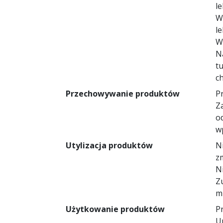
l
W
l
W
N
t
c
Przechowywanie produktów
Pr
Z
o
w
Utylizacja produktów
N
z
Ni
Z
m
Użytkowanie produktów
Pr
U