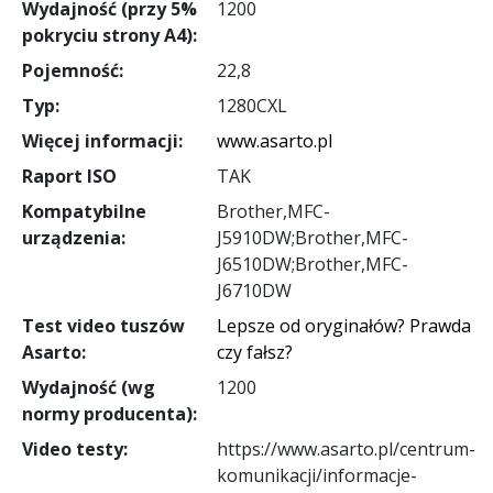
Wydajność (przy 5%
1200
pokryciu strony A4):
Pojemność:
22,8
Typ:
1280CXL
Więcej informacji:
www.asarto.pl
Raport ISO
TAK
Kompatybilne
Brother,MFC-
urządzenia:
J5910DW;Brother,MFC-
J6510DW;Brother,MFC-
J6710DW
Test video tuszów
Lepsze od oryginałów? Prawda
Asarto:
czy fałsz?
Wydajność (wg
1200
normy producenta):
Video testy:
https://www.asarto.pl/centrum-
komunikacji/informacje-