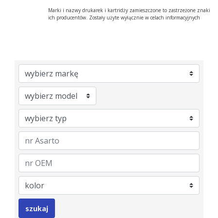
Marki i nazwy drukarek i kartridży zamieszczone to zastrzeżone znaki
ich producentów. Zostały użyte wyłącznie w celach informacyjnych
Brand
Model
Category
nrAsarto
nrOem
Color
szukaj