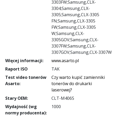
3303FW;Samsung,CLX-
3304;Samsung,CLX-
3305;Samsung,CLX-3305
FN;Samsung,CLX-3305
FW;Samsung,CLX-3305
W;Samsung,CLX-
3305GOV;Samsung,CLX-
3307FW;Samsung,CLX-
3307GOV;Samsung,CLX-3307W
Więcej informacji:
www.asarto.pl
Raport ISO
TAK
Test video tonerów
Czy warto kupić zamienniki
Asarto:
tonerów do drukarki
laserowej?
Stary OEM:
CLT-M406S
Wydajność (wg
1000
normy producenta):