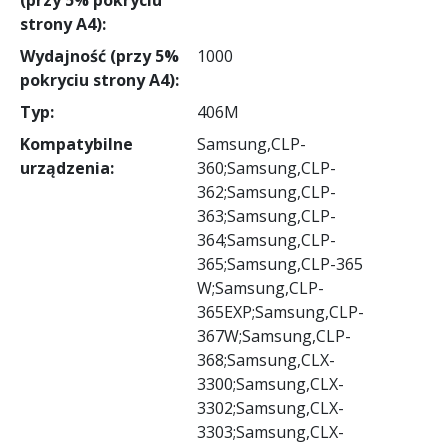
strony A4):
Wydajność (przy 5%
1000
pokryciu strony A4):
Typ:
406M
Kompatybilne
Samsung,CLP-
urządzenia:
360;Samsung,CLP-
362;Samsung,CLP-
363;Samsung,CLP-
364;Samsung,CLP-
365;Samsung,CLP-365
W;Samsung,CLP-
365EXP;Samsung,CLP-
367W;Samsung,CLP-
368;Samsung,CLX-
3300;Samsung,CLX-
3302;Samsung,CLX-
3303;Samsung,CLX-