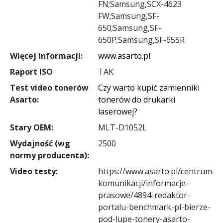
FN;Samsung,SCX-4623
FW;Samsung,SF-
650;Samsung,SF-
650P;Samsung,SF-655R
Więcej informacji:
www.asarto.pl
Raport ISO
TAK
Test video tonerów
Czy warto kupić zamienniki
Asarto:
tonerów do drukarki
laserowej?
Stary OEM:
MLT-D1052L
Wydajność (wg
2500
normy producenta):
Video testy:
https://www.asarto.pl/centrum-
komunikacji/informacje-
prasowe/4894-redaktor-
portalu-benchmark-pl-bierze-
pod-lupe-tonery-asarto-