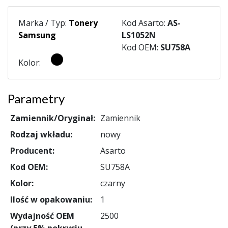
Marka / Typ:
Tonery
Kod Asarto:
AS-
Samsung
LS1052N
Kod OEM:
SU758A
Kolor:
Parametry
Zamiennik/Oryginał:
Zamiennik
Rodzaj wkładu:
nowy
Producent:
Asarto
Kod OEM:
SU758A
Kolor:
czarny
Ilość w opakowaniu:
1
Wydajność OEM
2500
(przy 5% pokryciu