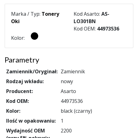
Marka / Typ:
Tonery
Kod Asarto:
AS-
Oki
LO301BN
Kod OEM:
44973536
Kolor:
Parametry
Zamiennik/Oryginał:
Zamiennik
Rodzaj wkładu:
nowy
Producent:
Asarto
Kod OEM:
44973536
Kolor:
black (czarny)
Ilość w opakowaniu:
1
Wydajność OEM
2200
(przy 5% pokryciu