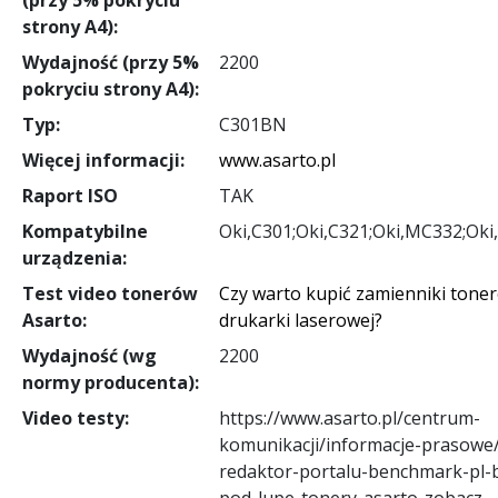
strony A4):
Wydajność (przy 5%
2200
pokryciu strony A4):
Typ:
C301BN
Więcej informacji:
www.asarto.pl
Raport ISO
TAK
Kompatybilne
Oki,C301;Oki,C321;Oki,MC332;Ok
urządzenia:
Test video tonerów
Czy warto kupić zamienniki tone
Asarto:
drukarki laserowej?
Wydajność (wg
2200
normy producenta):
Video testy:
https://www.asarto.pl/centrum-
komunikacji/informacje-prasowe
redaktor-portalu-benchmark-pl-b
pod-lupe-tonery-asarto-zobacz-