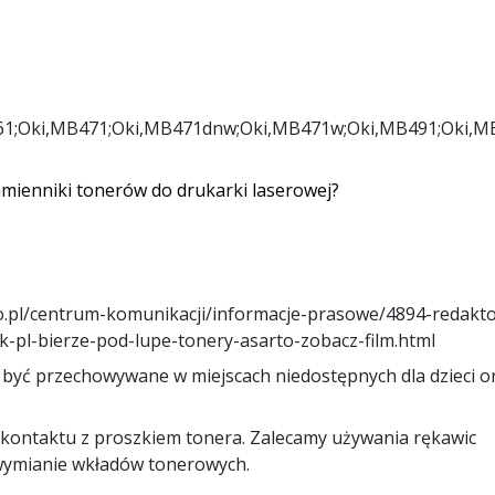
61;Oki,MB471;Oki,MB471dnw;Oki,MB471w;Oki,MB491;Oki,
amienniki tonerów do drukarki laserowej?
o.pl/centrum-komunikacji/informacje-prasowe/4894-redakto
-pl-bierze-pod-lupe-tonery-asarto-zobacz-film.html
być przechowywane w miejscach niedostępnych dla dzieci o
 kontaktu z proszkiem tonera. Zalecamy używania rękawic
wymianie wkładów tonerowych.