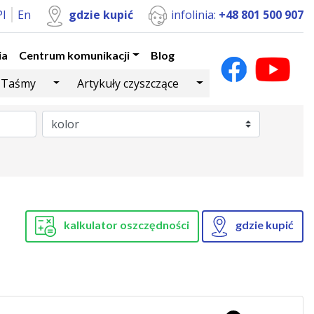
Pl
En
gdzie kupić
infolinia:
+48 801 500 907
ia
Centrum komunikacji
Blog
Dropdown
Toggle Dropdown
Toggle Dropdown
Taśmy
Artykuły czyszczące
kalkulator oszczędności
gdzie kupić