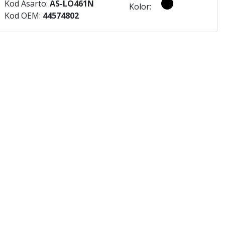
Kod Asarto:
AS-LO461N
Kolor:
Kod OEM:
44574802