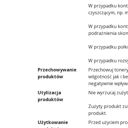
W przypadku konta
czyszczącym, np. 
W przypadku konta
podrażnienia skont
W przypadku połkn
W przypadku rozsy
Przechowywanie
Przechowuj tonery
produktów
wilgotność jak i b
negatywnie wpływa
Utylizacja
Nie wyrzucaj zuży
produktów
Zużyty produkt zu
produkt.
Użytkowanie
Przed użyciem prod