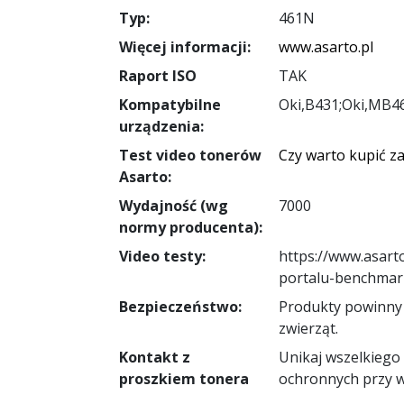
Typ:
461N
Więcej informacji:
www.asarto.pl
Raport ISO
TAK
Kompatybilne
Oki,B431;Oki,MB4
urządzenia:
Test video tonerów
Czy warto kupić z
Asarto:
Wydajność (wg
7000
normy producenta):
Video testy:
https://www.asart
portalu-benchmark
Bezpieczeństwo:
Produkty powinny 
zwierząt.
Kontakt z
Unikaj wszelkiego
proszkiem tonera
ochronnych przy 