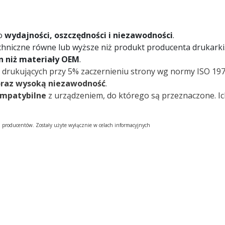
 o
wydajności, oszczędności i niezawodności
.
chniczne równe lub wyższe niż produkt producenta drukarki
on niż materiały OEM
.
 drukujących przy 5% zaczernieniu strony wg normy ISO 197
oraz wysoką niezawodność
.
ompatybilne
z urządzeniem, do którego są przeznaczone. I
h producentów. Zostały użyte wyłącznie w celach informacyjnych