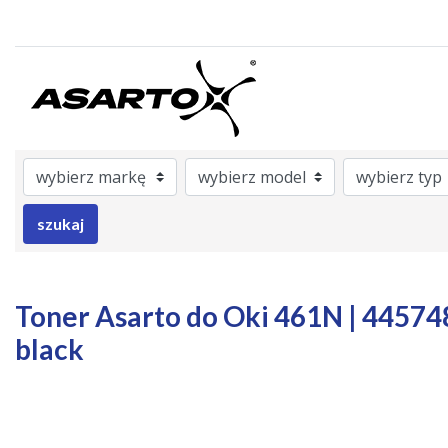
ategory
rAsarto
nrOem
Model
Brand
Color
szukaj
Toner Asarto do Oki 461N | 4457480
black