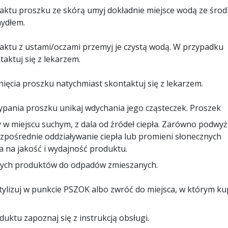
ktu proszku ze skórą umyj dokładnie miejsce wodą ze śro
mydłem.
ktu z ustami/oczami przemyj je czystą wodą. W przypadku
aktuj się z lekarzem.
ięcia proszku natychmiast skontaktuj się z lekarzem.
pania proszku unikaj wdychania jego cząsteczek. Proszek
 w miejscu suchym, z dala od źródeł ciepła. Zarówno podwy
ezpośrednie oddziaływanie ciepła lub promieni słonecznych
 na jakość i wydajność produktu.
tych produktów do odpadów zmieszanych.
tylizuj w punkcie PSZOK albo zwróć do miejsca, w którym ku
uktu zapoznaj się z instrukcją obsługi.