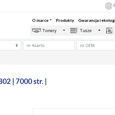
O marce
Produkty
Gwarancja i ekolog
Toggle Dropdown
Toggle 
Tonery
Tusze
2 | 7000 str. |