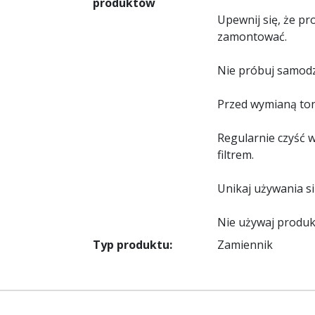
produktów
Upewnij się, że p
zamontować.
Nie próbuj samodz
Przed wymianą tone
Regularnie czyść 
filtrem.
Unikaj używania s
Nie używaj produ
Typ produktu:
Zamiennik