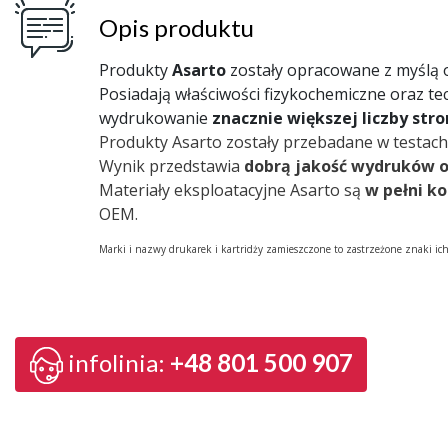
Opis produktu
Produkty
Asarto
zostały opracowane z myślą
Posiadają właściwości fizykochemiczne oraz te
wydrukowanie
znacznie większej liczby str
Produkty Asarto zostały przebadane w testach
Wynik przedstawia
dobrą jakość wydruków 
Materiały eksploatacyjne Asarto są
w pełni k
OEM.
Marki i nazwy drukarek i kartridży zamieszczone to zastrzeżone znaki ic
infolinia:
+48 801 500 907