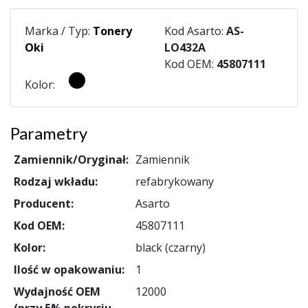
Marka / Typ:
Tonery
Kod Asarto:
AS-
Oki
LO432A
Kod OEM:
45807111
Kolor:
Parametry
Zamiennik/Oryginał:
Zamiennik
Rodzaj wkładu:
refabrykowany
Producent:
Asarto
Kod OEM:
45807111
Kolor:
black (czarny)
Ilość w opakowaniu:
1
Wydajność OEM
12000
(przy 5% pokryciu