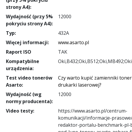
strony A4):
Wydajność (przy 5%
12000
pokryciu strony A4):
Typ:
432A
Więcej informacji:
www.asarto.pl
Raport ISO
TAK
Kompatybilne
Oki,B432;Oki,B512;Oki,MB492;Ok
urządzenia:
Test video tonerów
Czy warto kupić zamienniki tone
Asarto:
drukarki laserowej?
Wydajność (wg
12000
normy producenta):
Video testy:
https://www.asarto.pl/centrum-
komunikacji/informacje-prasowe
redaktor-portalu-benchmark-pl-b
pod-lupe-tonery-asarto-zobacz-f