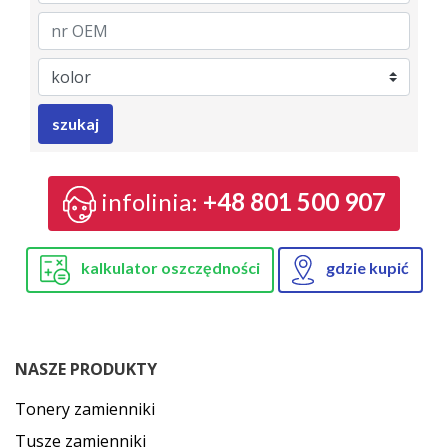
Brand
Model
Category
nrAsarto
nrOem
Color
szukaj
infolinia:
+48 801 500 907
kalkulator oszczędności
gdzie kupić
NASZE PRODUKTY
Tonery zamienniki
Tusze zamienniki