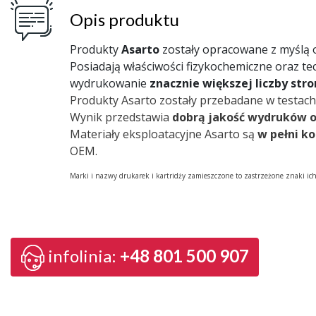
Opis produktu
Produkty
Asarto
zostały opracowane z myślą
Posiadają właściwości fizykochemiczne oraz te
wydrukowanie
znacznie większej liczby str
Produkty Asarto zostały przebadane w testach
Wynik przedstawia
dobrą jakość wydruków 
Materiały eksploatacyjne Asarto są
w pełni k
OEM.
Marki i nazwy drukarek i kartridży zamieszczone to zastrzeżone znaki ic
infolinia:
+48 801 500 907