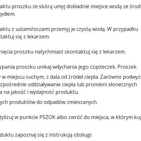
ktu proszku ze skórą umyj dokładnie miejsce wodą ze śro
mydłem.
ktu z ustami/oczami przemyj je czystą wodą. W przypadku
aktuj się z lekarzem.
ięcia proszku natychmiast skontaktuj się z lekarzem.
pania proszku unikaj wdychania jego cząsteczek. Proszek
 w miejscu suchym, z dala od źródeł ciepła. Zarówno podwy
ezpośrednie oddziaływanie ciepła lub promieni słonecznych
 na jakość i wydajność produktu.
tych produktów do odpadów zmieszanych.
tylizuj w punkcie PSZOK albo zwróć do miejsca, w którym ku
uktu zapoznaj się z instrukcją obsługi.