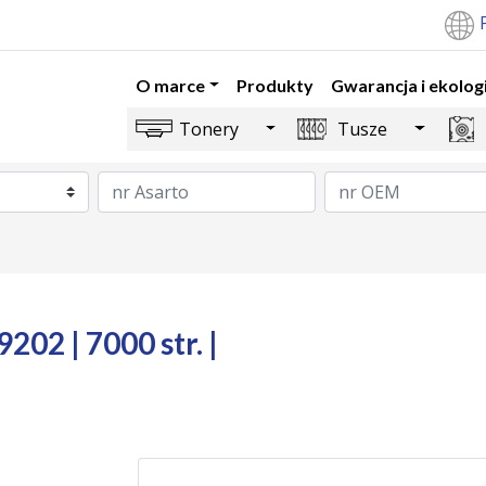
O marce
Produkty
Gwarancja i ekolog
Toggle Dropdown
Toggle 
Tonery
Tusze
02 | 7000 str. |