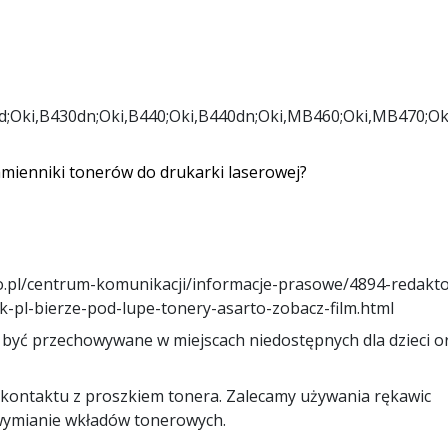
0d;Oki,B430dn;Oki,B440;Oki,B440dn;Oki,MB460;Oki,MB470;O
amienniki tonerów do drukarki laserowej?
o.pl/centrum-komunikacji/informacje-prasowe/4894-redakto
-pl-bierze-pod-lupe-tonery-asarto-zobacz-film.html
być przechowywane w miejscach niedostępnych dla dzieci o
 kontaktu z proszkiem tonera. Zalecamy używania rękawic
wymianie wkładów tonerowych.