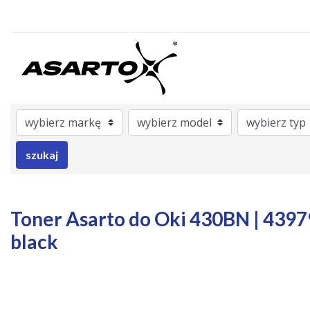
ategory
rAsarto
nrOem
Model
Brand
Color
szukaj
Toner Asarto do Oki 430BN | 439792
black