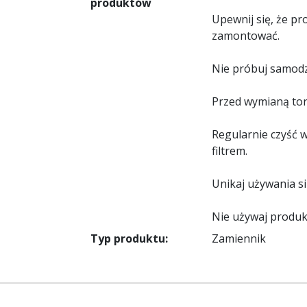
produktów
Upewnij się, że p
zamontować.
Nie próbuj samodz
Przed wymianą tone
Regularnie czyść 
filtrem.
Unikaj używania s
Nie używaj produ
Typ produktu:
Zamiennik