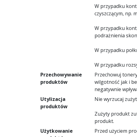
W przypadku konta
czyszczącym, np. 
W przypadku konta
podrażnienia skont
W przypadku połkn
W przypadku rozsy
Przechowywanie
Przechowuj tonery
produktów
wilgotność jak i b
negatywnie wpływa
Utylizacja
Nie wyrzucaj zuży
produktów
Zużyty produkt zu
produkt.
Użytkowanie
Przed użyciem prod