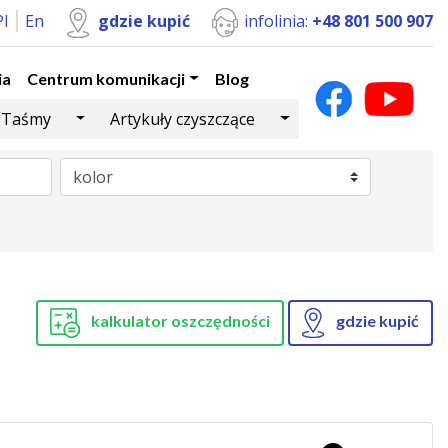
Pl
En
gdzie kupić
infolinia:
+48 801 500 907
ia
Centrum komunikacji
Blog
Dropdown
Toggle Dropdown
Toggle Dropdown
Taśmy
Artykuły czyszczące
kalkulator oszczędności
gdzie kupić