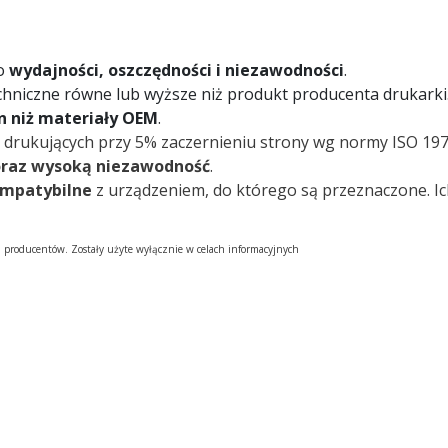
 o
wydajności, oszczędności i niezawodności
.
chniczne równe lub wyższe niż produkt producenta drukarki
on niż materiały OEM
.
 drukujących przy 5% zaczernieniu strony wg normy ISO 197
oraz wysoką niezawodność
.
ompatybilne
z urządzeniem, do którego są przeznaczone. I
h producentów. Zostały użyte wyłącznie w celach informacyjnych