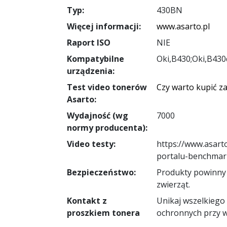
Typ:
430BN
Więcej informacji:
www.asarto.pl
Raport ISO
NIE
Kompatybilne
Oki,B430;Oki,B43
urządzenia:
Test video tonerów
Czy warto kupić z
Asarto:
Wydajność (wg
7000
normy producenta):
Video testy:
https://www.asart
portalu-benchmark
Bezpieczeństwo:
Produkty powinny 
zwierząt.
Kontakt z
Unikaj wszelkiego
proszkiem tonera
ochronnych przy 