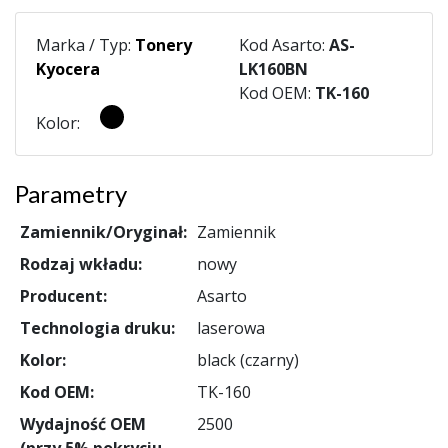
Marka / Typ:
Tonery
Kod Asarto:
AS-
Kyocera
LK160BN
Kod OEM:
TK-160
Kolor:
Parametry
Zamiennik/Oryginał:
Zamiennik
Rodzaj wkładu:
nowy
Producent:
Asarto
Technologia druku:
laserowa
Kolor:
black (czarny)
Kod OEM:
TK-160
Wydajność OEM
2500
(przy 5% pokryciu