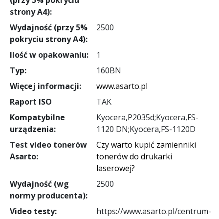
strony A4):
Wydajność (przy 5%
2500
pokryciu strony A4):
Ilość w opakowaniu:
1
Typ:
160BN
Więcej informacji:
www.asarto.pl
Raport ISO
TAK
Kompatybilne
Kyocera,P2035d;Kyocera,FS-
urządzenia:
1120 DN;Kyocera,FS-1120D
Test video tonerów
Czy warto kupić zamienniki
Asarto:
tonerów do drukarki
laserowej?
Wydajność (wg
2500
normy producenta):
Video testy:
https://www.asarto.pl/centrum-