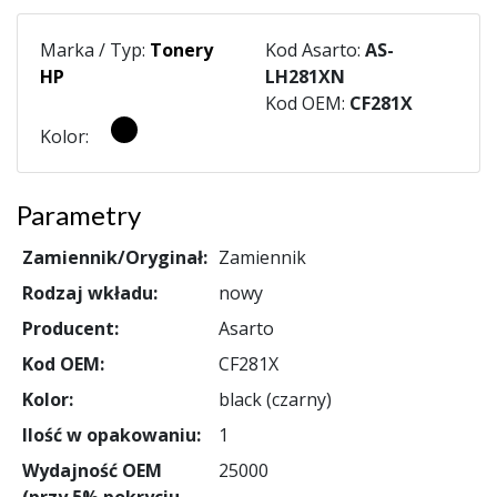
Marka / Typ:
Tonery
Kod Asarto:
AS-
HP
LH281XN
Kod OEM:
CF281X
Kolor:
Parametry
Zamiennik/Oryginał:
Zamiennik
Rodzaj wkładu:
nowy
Producent:
Asarto
Kod OEM:
CF281X
Kolor:
black (czarny)
Ilość w opakowaniu:
1
Wydajność OEM
25000
(przy 5% pokryciu