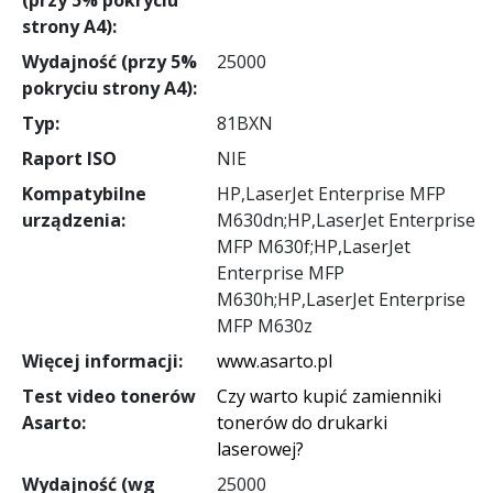
strony A4):
Wydajność (przy 5%
25000
pokryciu strony A4):
Typ:
81BXN
Raport ISO
NIE
Kompatybilne
HP,LaserJet Enterprise MFP
urządzenia:
M630dn;HP,LaserJet Enterprise
MFP M630f;HP,LaserJet
Enterprise MFP
M630h;HP,LaserJet Enterprise
MFP M630z
Więcej informacji:
www.asarto.pl
Test video tonerów
Czy warto kupić zamienniki
Asarto:
tonerów do drukarki
laserowej?
Wydajność (wg
25000