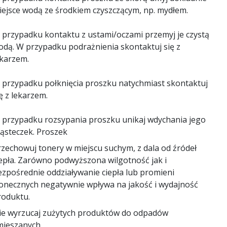
iejsce wodą ze środkiem czyszczącym, np. mydłem.
 przypadku kontaktu z ustami/oczami przemyj je czystą
odą. W przypadku podrażnienia skontaktuj się z
ekarzem.
 przypadku połknięcia proszku natychmiast skontaktuj
ę z lekarzem.
 przypadku rozsypania proszku unikaj wdychania jego
ząsteczek. Proszek
rzechowuj tonery w miejscu suchym, z dala od źródeł
iepła. Zarówno podwyższona wilgotność jak i
ezpośrednie oddziaływanie ciepła lub promieni
łonecznych negatywnie wpływa na jakość i wydajność
roduktu.
ie wyrzucaj zużytych produktów do odpadów
mieszanych.