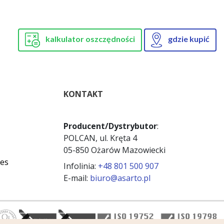
kalkulator oszczędności
gdzie kupić
KONTAKT
Producent/Dystrybutor
:
POLCAN, ul. Kręta 4
05-850 Ożarów Mazowiecki
ies
Infolinia:
+48 801 500 907
E-mail:
biuro@asarto.pl