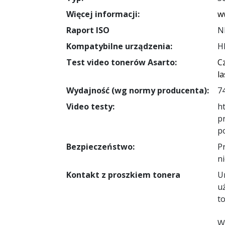
Więcej informacji:
w
Raport ISO
N
Kompatybilne urządzenia:
H
Test video tonerów Asarto:
C
l
Wydajność (wg normy producenta):
7
Video testy:
h
p
p
Bezpieczeństwo:
P
ni
Kontakt z proszkiem tonera
U
u
t
W