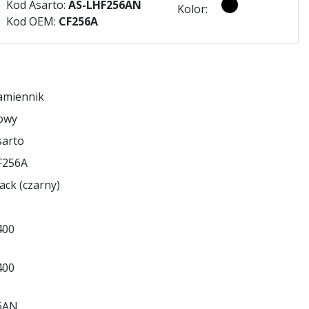
Kod Asarto:
AS-LHF256AN
Kolor:
Kod OEM:
CF256A
amiennik
owy
sarto
F256A
ack (czarny)
400
400
6AN