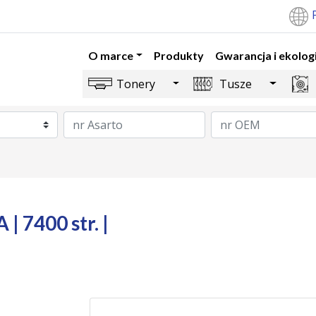
O marce
Produkty
Gwarancja i ekolog
Toggle Dropdown
Toggle 
Tonery
Tusze
| 7400 str. |