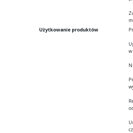
Z
m
Użytkowanie produktów
Pr
U
w
N
P
w
R
o
U
c