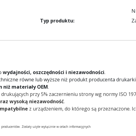
N
Typ produktu:
Z
 o
wydajności, oszczędności i niezawodności
.
chniczne równe lub wyższe niż produkt producenta drukarki
on niż materiały OEM
.
 drukujących przy 5% zaczernieniu strony wg normy ISO 197
oraz wysoką niezawodność
.
ompatybilne
z urządzeniem, do którego są przeznaczone. I
h producentów. Zostały użyte wyłącznie w celach informacyjnych