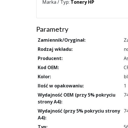
Marka / Typ:
Tonery HP
Parametry
Zamiennik/Oryginał:
Z
Rodzaj wkładu:
n
Producent:
A
Kod OEM:
C
Kolor:
bl
Ilość w opakowaniu:
1
Wydajność OEM (przy 5% pokryciu
7
strony A4):
Wydajność (przy 5% pokryciu strony
7
A4):
Typ:
5