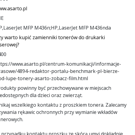
ww.asarto.pl
IE
P,LaserJet MFP M436n;HP,LaserJet MFP M436nda
zy warto kupić zamienniki tonerów do drukarki
aserowej?
400
ttps://www.asarto.pl/centrum-komunikacji/informacje-
rasowe/4894-redaktor-portalu-benchmark-pl-bierze-
od-lupe-tonery-asarto-zobacz-film.html
rodukty powinny być przechowywane w miejscach
edostępnych dla dzieci oraz zwierząt.
nikaj wszelkiego kontaktu z proszkiem tonera. Zalecamy
żywania rękawic ochronnych przy wymianie wkładów
onerowych.
 przypadku kontaktu proszku ze skórą umyj dokładnie