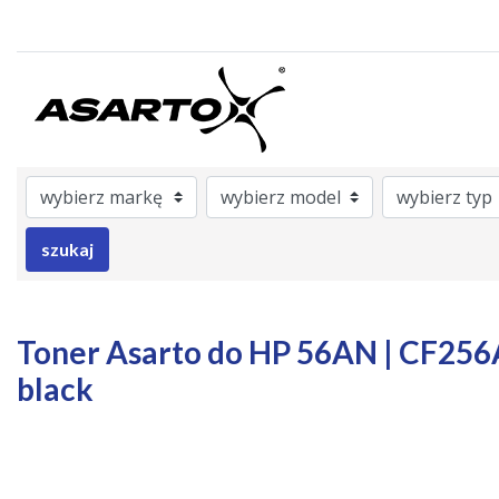
ategory
rAsarto
nrOem
Model
Brand
Color
szukaj
Toner Asarto do HP 56AN | CF256A 
black