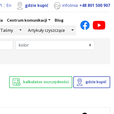
Pl
En
gdzie kupić
infolinia:
+48 801 500 907
ia
Centrum komunikacji
Blog
Dropdown
Toggle Dropdown
Toggle Dropdown
Taśmy
Artykuły czyszczące
kalkulator oszczędności
gdzie kupić