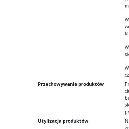
m
W
w
l
W
si
W
c
Przechowywanie produktów
P
c
b
s
p
Utylizacja produktów
N
z