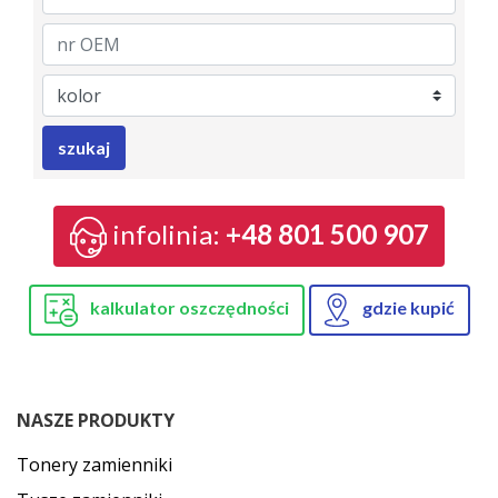
Brand
Model
Category
nrAsarto
nrOem
Color
szukaj
infolinia:
+48 801 500 907
kalkulator oszczędności
gdzie kupić
NASZE PRODUKTY
Tonery zamienniki