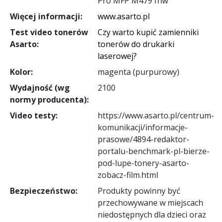
Pro MFP M479 fnw
Więcej informacji:
www.asarto.pl
Test video tonerów
Czy warto kupić zamienniki
Asarto:
tonerów do drukarki
laserowej?
Kolor:
magenta (purpurowy)
Wydajność (wg
2100
normy producenta):
Video testy:
https://www.asarto.pl/centrum-
komunikacji/informacje-
prasowe/4894-redaktor-
portalu-benchmark-pl-bierze-
pod-lupe-tonery-asarto-
zobacz-film.html
Bezpieczeństwo:
Produkty powinny być
przechowywane w miejscach
niedostępnych dla dzieci oraz