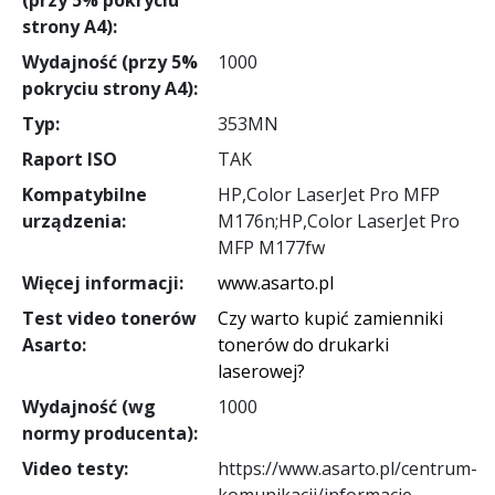
strony A4):
Wydajność (przy 5%
1000
pokryciu strony A4):
Typ:
353MN
Raport ISO
TAK
Kompatybilne
HP,Color LaserJet Pro MFP
urządzenia:
M176n;HP,Color LaserJet Pro
MFP M177fw
Więcej informacji:
www.asarto.pl
Test video tonerów
Czy warto kupić zamienniki
Asarto:
tonerów do drukarki
laserowej?
Wydajność (wg
1000
normy producenta):
Video testy:
https://www.asarto.pl/centrum-
komunikacji/informacje-