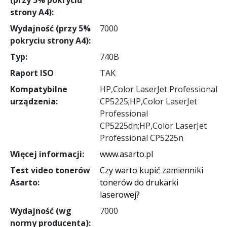
strony A4):
Wydajność (przy 5%
7000
pokryciu strony A4):
Typ:
740B
Raport ISO
TAK
Kompatybilne
HP,Color LaserJet Professional
urządzenia:
CP5225;HP,Color LaserJet
Professional
CP5225dn;HP,Color LaserJet
Professional CP5225n
Więcej informacji:
www.asarto.pl
Test video tonerów
Czy warto kupić zamienniki
Asarto:
tonerów do drukarki
laserowej?
Wydajność (wg
7000
normy producenta):