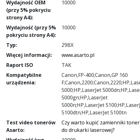
Wydajność OEM
10000
(przy 5% pokryciu
strony A4):
Wydajność (przy 5%
10000
pokryciu strony A4):
Typ:
29BX
Więcej informacji:
www.asarto.pl
Raport ISO
TAK
Kompatybilne
Canon,FP-400;Canon,GP 160
urządzenia:
F;Canon,2200;Canon,2220;HP,Lase
5000;HP,LaserJet 5000dn;HP,Lase
5000gn;HP,LaserJet
5000n;HP,LaserJet 5100;HP,Laser
5100dtn;HP,LaserJet 5100tn
Test video tonerów
Czy warto kupić zamienniki tone
Asarto:
do drukarki laserowej?
Wydajność (wg
10000