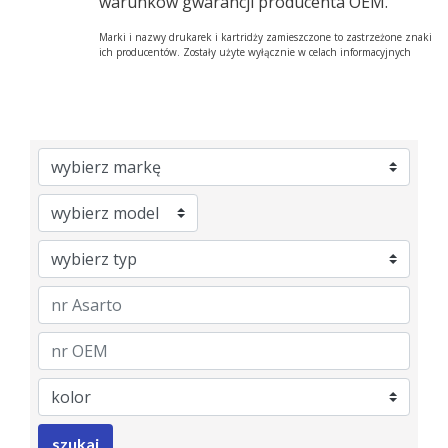
warunków gwarancji producenta OEM.
Marki i nazwy drukarek i kartridży zamieszczone to zastrzeżone znaki
ich producentów. Zostały użyte wyłącznie w celach informacyjnych
Brand
Model
Category
nrAsarto
nrOem
Color
szukaj