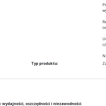
P
w
R
o
U
c
N
Typ produktu:
Z
 o
wydajności, oszczędności i niezawodności
.