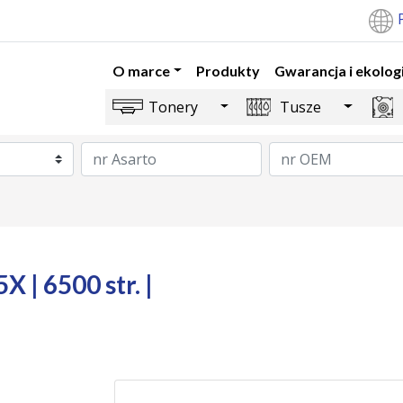
O marce
Produkty
Gwarancja i ekolog
Toggle Dropdown
Toggle 
Tonery
Tusze
 | 6500 str. |