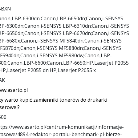
5BXN
anon,LBP-6300dn;Canon,LBP-6650dn;Canon,i-SENSYS
BP-6300dn;Canon,i-SENSYS LBP-6310dn;Canon,i-SENSYS
BP-6650dn;Canon,i-SENSYS LBP-6670dn;Canon,i-SENSYS
BP-6680x;Canon,i-SENSYS MF5840dn;Canon,i-SENSYS
F5870dn;Canon,i-SENSYS MF5880dn;Canon,i-SENSYS
F5940dn;Canon,i-SENSYS MF5980dw;Canon,LBP-
300;Canon,LBP-6600;Canon,LBP-6650;HP,LaserJet P2055
;HP,LaserJet P2055 dn;HP,LaserJet P2055 x
AK
ww.asarto.pl
zy warto kupić zamienniki tonerów do drukarki
aserowej?
500
ttps://www.asarto.pl/centrum-komunikacji/informacje-
rasowe/4894-redaktor-portalu-benchmark-pl-bierze-