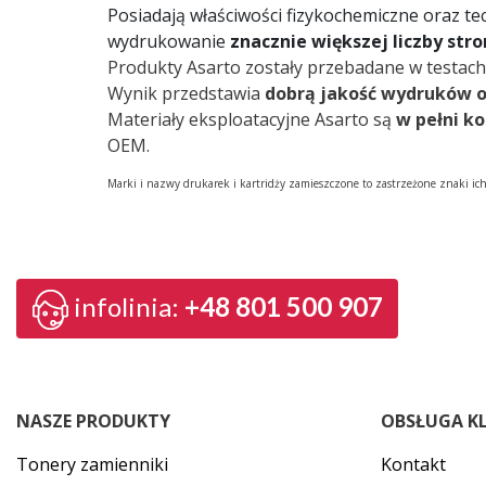
Posiadają właściwości fizykochemiczne oraz te
wydrukowanie
znacznie większej liczby str
Produkty Asarto zostały przebadane w testach
Wynik przedstawia
dobrą jakość wydruków 
Materiały eksploatacyjne Asarto są
w pełni k
OEM.
Marki i nazwy drukarek i kartridży zamieszczone to zastrzeżone znaki ic
infolinia:
+48 801 500 907
NASZE PRODUKTY
OBSŁUGA K
Tonery zamienniki
Kontakt