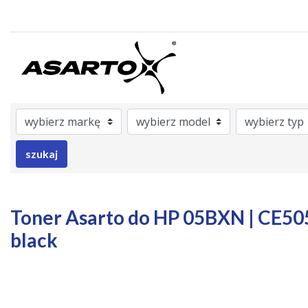
ategory
rAsarto
nrOem
Model
Brand
Color
szukaj
Toner Asarto do HP 05BXN | CE505X
black