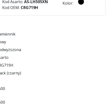
Kod Asarto:
AS-LH505XN
Kolor:
Kod OEM:
CRG719H
amiennik
owy
odwyższona
sarto
RG719H
ack (czarny)
500
500