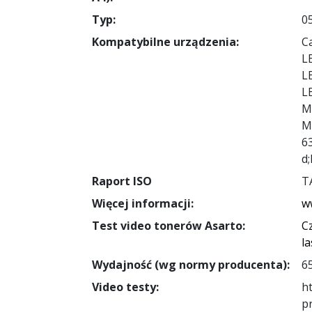
Typ:
0
Kompatybilne urządzenia:
C
L
L
L
M
M
6
d
Raport ISO
T
Więcej informacji:
w
Test video tonerów Asarto:
C
l
Wydajność (wg normy producenta):
6
Video testy:
h
p