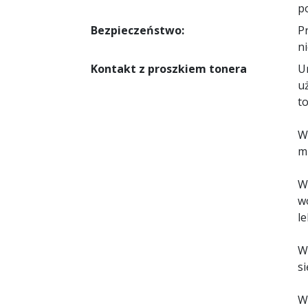
p
Bezpieczeństwo:
P
ni
Kontakt z proszkiem tonera
U
u
t
W
m
W
w
l
W
si
W