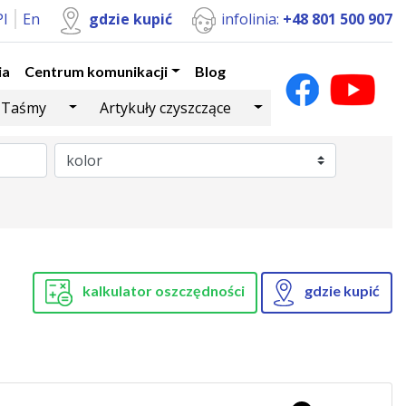
Pl
En
gdzie kupić
infolinia:
+48 801 500 907
ia
Centrum komunikacji
Blog
Dropdown
Toggle Dropdown
Toggle Dropdown
Taśmy
Artykuły czyszczące
kalkulator oszczędności
gdzie kupić