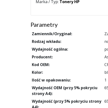
Marka / Typ:
Tonery HP
Parametry
Zamiennik/Oryginał:
Z
Rodzaj wkładu:
n
Wydajność ogólna:
p
Producent:
A
Kod OEM:
C
Kolor:
bl
Ilość w opakowaniu:
1
Wydajność OEM (przy 5% pokryciu
6
strony A4):
Wydajność (przy 5% pokryciu strony
6
A4):