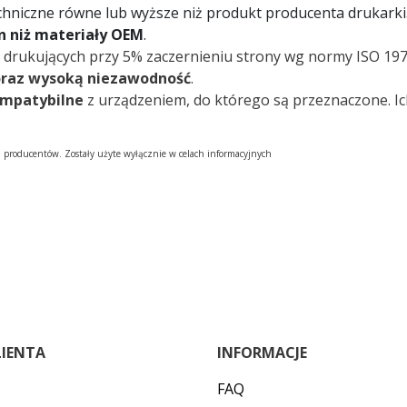
chniczne równe lub wyższe niż produkt producenta drukarki
on niż materiały OEM
.
 drukujących przy 5% zaczernieniu strony wg normy ISO 197
oraz wysoką niezawodność
.
ompatybilne
z urządzeniem, do którego są przeznaczone. I
h producentów. Zostały użyte wyłącznie w celach informacyjnych
LIENTA
INFORMACJE
FAQ