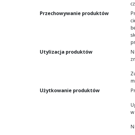
c
Przechowywanie produktów
P
c
b
s
p
Utylizacja produktów
N
z
Z
m
Użytkowanie produktów
Pr
U
w
N