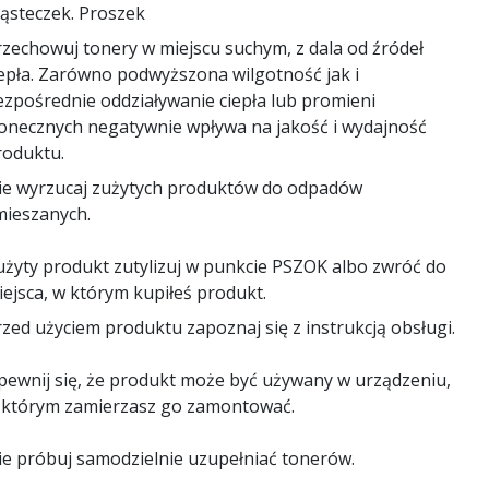
ząsteczek. Proszek
rzechowuj tonery w miejscu suchym, z dala od źródeł
iepła. Zarówno podwyższona wilgotność jak i
ezpośrednie oddziaływanie ciepła lub promieni
łonecznych negatywnie wpływa na jakość i wydajność
roduktu.
ie wyrzucaj zużytych produktów do odpadów
mieszanych.
użyty produkt zutylizuj w punkcie PSZOK albo zwróć do
iejsca, w którym kupiłeś produkt.
zed użyciem produktu zapoznaj się z instrukcją obsługi.
pewnij się, że produkt może być używany w urządzeniu,
 którym zamierzasz go zamontować.
ie próbuj samodzielnie uzupełniać tonerów.