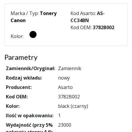
Marka / Typ:
Tonery
Kod Asarto:
AS-
Canon
CC34BN
Kod OEM:
3782B002
Kolor:
Parametry
Zamiennik/Oryginał:
Zamiennik
Rodzaj wkładu:
nowy
Producent:
Asarto
Kod OEM:
3782B002
Kolor:
black (czarny)
Ilość w opakowaniu:
1
Wydajność (przy 5%
23000
pokryciu strony A4):