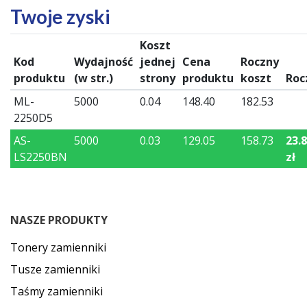
Twoje zyski
Koszt
Kod
Wydajność
jednej
Cena
Roczny
produktu
(w str.)
strony
produktu
koszt
Roc
ML-
5000
0.04
148.40
182.53
2250D5
AS-
5000
0.03
129.05
158.73
23.8
LS2250BN
zł
NASZE PRODUKTY
Tonery zamienniki
Tusze zamienniki
Taśmy zamienniki