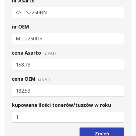
nr Asarto
nr OEM
cena Asarto
cena OEM
kupowane ilości tonerów/tuszów w roku
Zmień