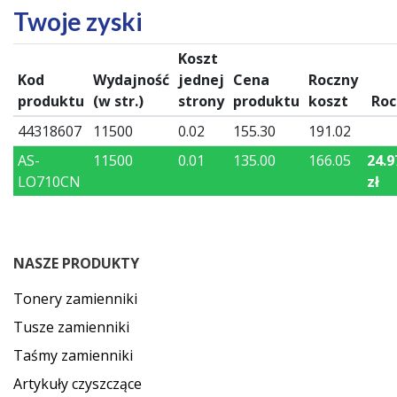
Twoje zyski
Koszt
Kod
Wydajność
jednej
Cena
Roczny
produktu
(w str.)
strony
produktu
koszt
Roc
44318607
11500
0.02
155.30
191.02
AS-
11500
0.01
135.00
166.05
24.9
LO710CN
zł
NASZE PRODUKTY
Tonery zamienniki
Tusze zamienniki
Taśmy zamienniki
Artykuły czyszczące