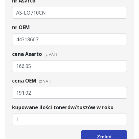
nr Asarto
nr OEM
cena Asarto
cena OEM
kupowane ilości tonerów/tuszów w roku
Zmień