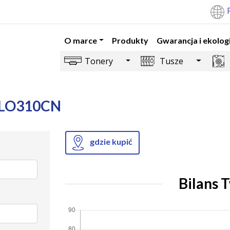
O marce
Produkty
Gwarancja i ekolog
Toggle Dropdown
Toggle 
Tonery
Tusze
S-LO310CN
gdzie kupić
Bilans 