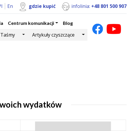
Pl
En
gdzie kupić
infolinia:
+48 801 500 907
ia
Centrum komunikacji
Blog
Dropdown
Toggle Dropdown
Toggle Dropdown
Taśmy
Artykuły czyszczące
Twoich wydatków