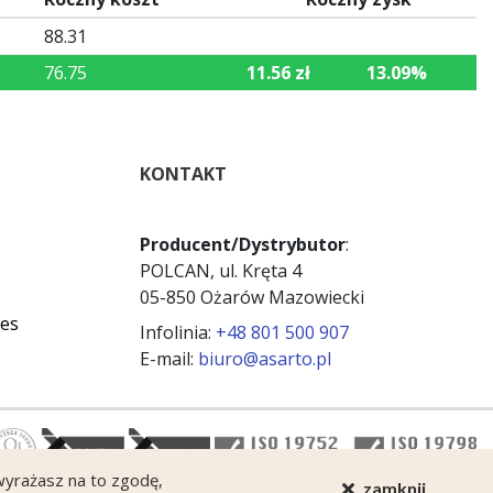
88.31
76.75
11.56 zł
13.09%
KONTAKT
Producent/Dystrybutor
:
POLCAN, ul. Kręta 4
05-850 Ożarów Mazowiecki
ies
Infolinia:
+48 801 500 907
E-mail:
biuro@asarto.pl
 wyrażasz na to zgodę,
zamknij