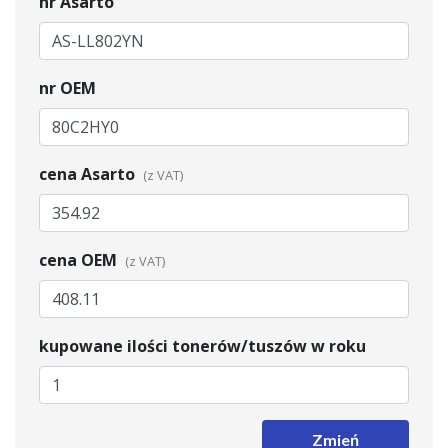
nr Asarto
nr OEM
cena Asarto
cena OEM
kupowane ilości tonerów/tuszów w roku
Zmień