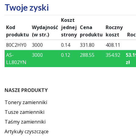
Twoje zyski
Koszt
Kod
Wydajność
jednej
Cena
Roczny
produktu
(w str.)
strony
produktu
koszt
Roc
80C2HY0
3000
0.14
331.80
408.11
AS-
3000
0.12
288.55
354.92
53.1
LL802YN
zł
NASZE PRODUKTY
Tonery zamienniki
Tusze zamienniki
Taśmy zamienniki
Artykuły czyszczące