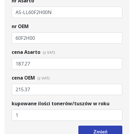
nr Asarto
nr OEM
cena Asarto
cena OEM
kupowane ilości tonerów/tuszów w roku
Zmień