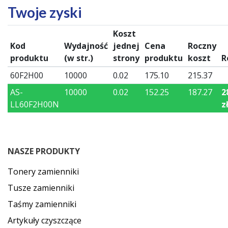
Twoje zyski
Koszt
Kod
Wydajność
jednej
Cena
Roczny
produktu
(w str.)
strony
produktu
koszt
R
60F2H00
10000
0.02
175.10
215.37
AS-
10000
0.02
152.25
187.27
2
LL60F2H00N
z
NASZE PRODUKTY
Tonery zamienniki
Tusze zamienniki
Taśmy zamienniki
Artykuły czyszczące