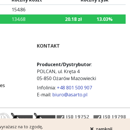
154.86
134.68
20.18 zł
13.03%
KONTAKT
Producent/Dystrybutor
:
POLCAN, ul. Kręta 4
05-850 Ożarów Mazowiecki
ies
Infolinia:
+48 801 500 907
E-mail:
biuro@asarto.pl
 wyrażasz na to zgodę,
zamknij