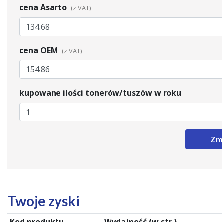
cena Asarto
cena OEM
kupowane ilości tonerów/tuszów w roku
Zm
Twoje zyski
Kod produktu
Wydajność (w str.)