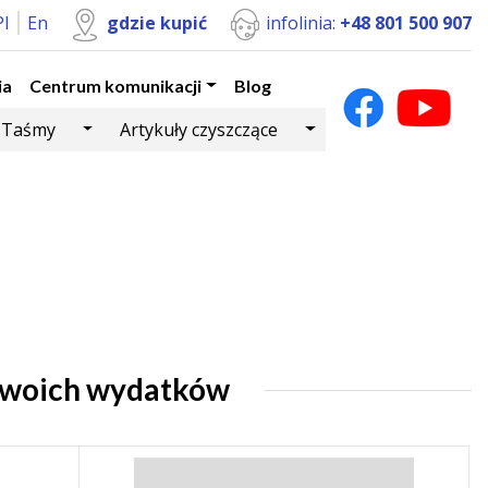
Pl
En
gdzie kupić
infolinia:
+48 801 500 907
ia
Centrum komunikacji
Blog
Dropdown
Toggle Dropdown
Toggle Dropdown
Taśmy
Artykuły czyszczące
Twoich wydatków