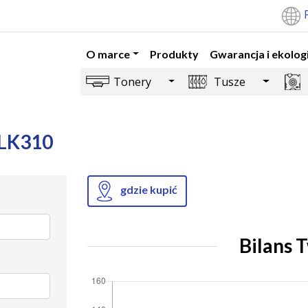
O marce
Produkty
Gwarancja i ekolog
Toggle Dropdown
Toggle 
Tonery
Tusze
-LK310
gdzie kupić
Bilans 