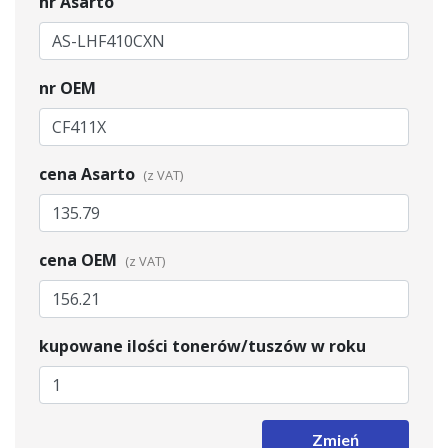
nr Asarto
nr OEM
cena Asarto
cena OEM
kupowane ilości tonerów/tuszów w roku
Zmień