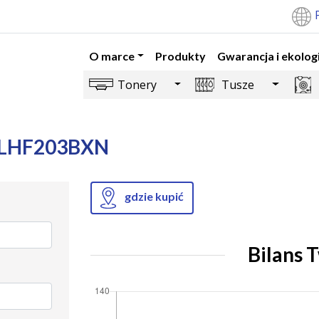
O marce
Produkty
Gwarancja i ekolog
Toggle Dropdown
Toggle 
Tonery
Tusze
S-LHF203BXN
gdzie kupić
Bilans 