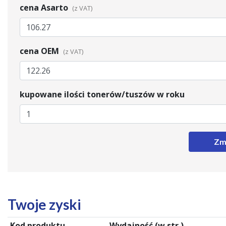
cena Asarto
cena OEM
kupowane ilości tonerów/tuszów w roku
Zm
Twoje zyski
Kod produktu
Wydajność (w str.)