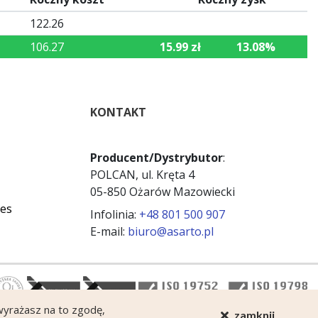
122.26
106.27
15.99 zł
13.08%
KONTAKT
Producent/Dystrybutor
:
POLCAN, ul. Kręta 4
05-850 Ożarów Mazowiecki
ies
Infolinia:
+48 801 500 907
E-mail:
biuro@asarto.pl
 wyrażasz na to zgodę,
zamknij