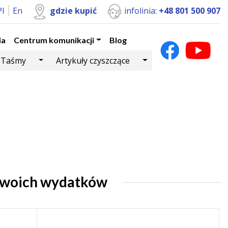
Pl
En
gdzie kupić
infolinia:
+48 801 500 907
ia
Centrum komunikacji
Blog
Dropdown
Toggle Dropdown
Toggle Dropdown
Taśmy
Artykuły czyszczące
Twoich wydatków