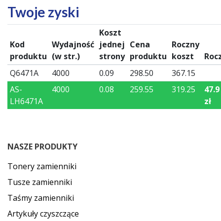
Twoje zyski
Koszt
Kod
Wydajność
jednej
Cena
Roczny
produktu
(w str.)
strony
produktu
koszt
Roc
Q6471A
4000
0.09
298.50
367.15
AS-
4000
0.08
259.55
319.25
47.9
LH6471A
zł
NASZE PRODUKTY
Tonery zamienniki
Tusze zamienniki
Taśmy zamienniki
Artykuły czyszczące