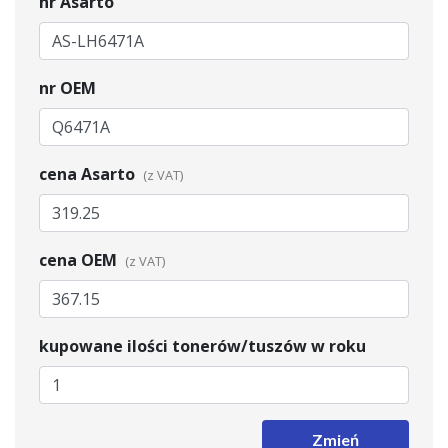
nr Asarto
nr OEM
cena Asarto
cena OEM
kupowane ilości tonerów/tuszów w roku
Zmień