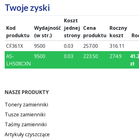
Twoje zyski
Koszt
Kod
Wydajność
jednej
Cena
Roczny
produktu
(w str.)
strony
produktu
koszt
Ro
CF361X
9500
0.03
257.00
316.11
AS-
9500
0.03
223.50
274.9
41.
LH508CXN
zł
NASZE PRODUKTY
Tonery zamienniki
Tusze zamienniki
Taśmy zamienniki
Artykuły czyszczące