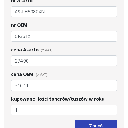
nr Asarto
nr OEM
cena Asarto
cena OEM
kupowane ilości tonerów/tuszów w roku
Zmień