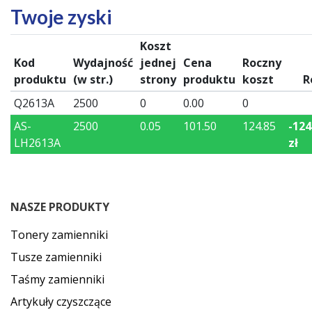
Twoje zyski
Koszt
Kod
Wydajność
jednej
Cena
Roczny
produktu
(w str.)
strony
produktu
koszt
R
Q2613A
2500
0
0.00
0
AS-
2500
0.05
101.50
124.85
-124
LH2613A
zł
NASZE PRODUKTY
Tonery zamienniki
Tusze zamienniki
Taśmy zamienniki
Artykuły czyszczące