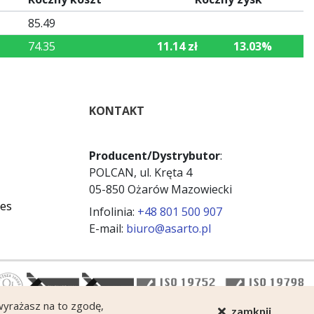
85.49
74.35
11.14 zł
13.03%
KONTAKT
Producent/Dystrybutor
:
POLCAN, ul. Kręta 4
05-850 Ożarów Mazowiecki
ies
Infolinia:
+48 801 500 907
E-mail:
biuro@asarto.pl
 wyrażasz na to zgodę,
zamknij