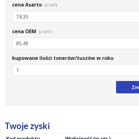
cena Asarto
cena OEM
kupowane ilości tonerów/tuszów w roku
Zm
Twoje zyski
Kod produktu
Wydajność (w str.)