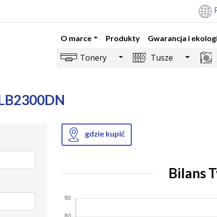
O marce
Produkty
Gwarancja i ekolog
Toggle Dropdown
Toggle 
Tonery
Tusze
S-LB2300DN
gdzie kupić
Bilans 