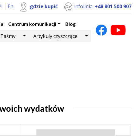
Pl
En
gdzie kupić
infolinia:
+48 801 500 907
ia
Centrum komunikacji
Blog
Dropdown
Toggle Dropdown
Toggle Dropdown
Taśmy
Artykuły czyszczące
Twoich wydatków