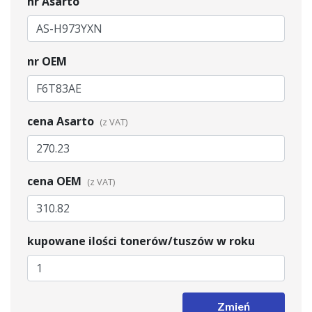
nr Asarto
nr OEM
cena Asarto
cena OEM
kupowane ilości tonerów/tuszów w roku
Zmień