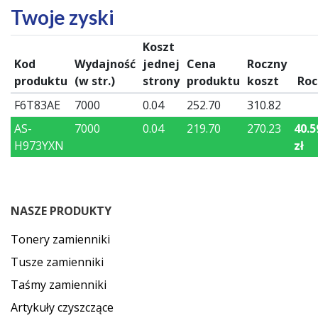
Twoje zyski
Koszt
Kod
Wydajność
jednej
Cena
Roczny
produktu
(w str.)
strony
produktu
koszt
Roc
F6T83AE
7000
0.04
252.70
310.82
AS-
7000
0.04
219.70
270.23
40.5
H973YXN
zł
NASZE PRODUKTY
Tonery zamienniki
Tusze zamienniki
Taśmy zamienniki
Artykuły czyszczące