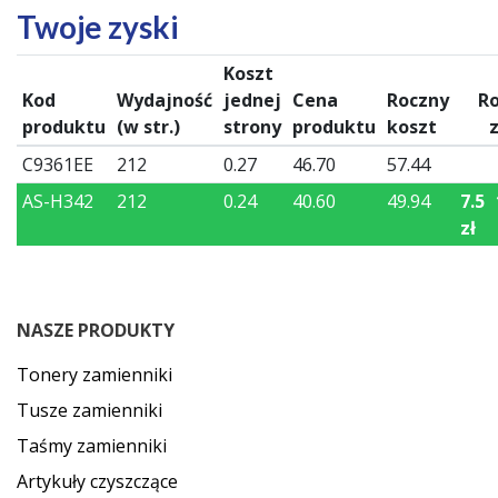
Twoje zyski
Koszt
Kod
Wydajność
jednej
Cena
Roczny
R
produktu
(w str.)
strony
produktu
koszt
C9361EE
212
0.27
46.70
57.44
AS-H342
212
0.24
40.60
49.94
7.5
zł
NASZE PRODUKTY
Tonery zamienniki
Tusze zamienniki
Taśmy zamienniki
Artykuły czyszczące