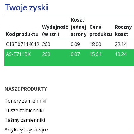
Twoje zyski
Koszt
Wydajność
jednej
Cena
Roczny
Kod produktu
(w str.)
strony
produktu
koszt
C13T07114012
260
0.09
18.00
22.14
AS-E711BK
260
0.07
15.64
19.24
NASZE PRODUKTY
Tonery zamienniki
Tusze zamienniki
Taśmy zamienniki
Artykuły czyszczące