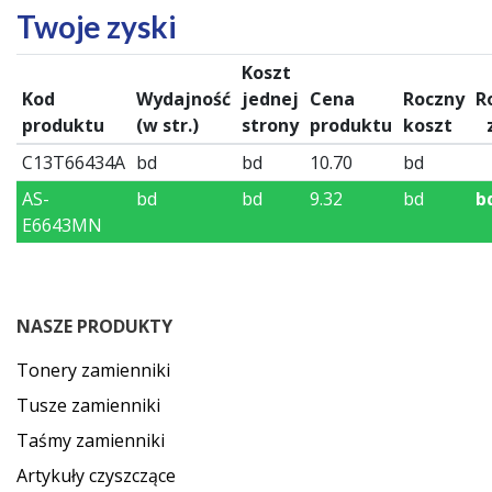
Twoje zyski
Koszt
Kod
Wydajność
jednej
Cena
Roczny
R
produktu
(w str.)
strony
produktu
koszt
C13T66434A
bd
bd
10.70
bd
AS-
bd
bd
9.32
bd
b
E6643MN
NASZE PRODUKTY
Tonery zamienniki
Tusze zamienniki
Taśmy zamienniki
Artykuły czyszczące