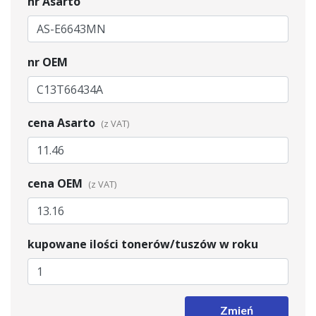
nr Asarto
nr OEM
cena Asarto
cena OEM
kupowane ilości tonerów/tuszów w roku
Zmień