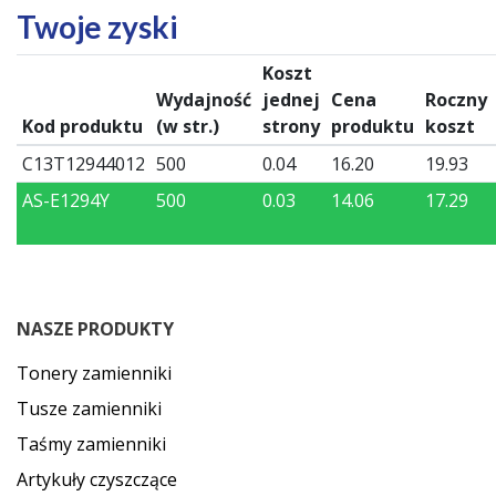
Twoje zyski
Koszt
Wydajność
jednej
Cena
Roczny
Kod produktu
(w str.)
strony
produktu
koszt
C13T12944012
500
0.04
16.20
19.93
AS-E1294Y
500
0.03
14.06
17.29
NASZE PRODUKTY
Tonery zamienniki
Tusze zamienniki
Taśmy zamienniki
Artykuły czyszczące