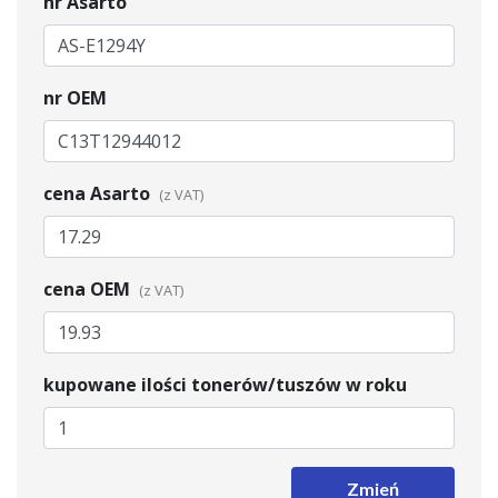
nr Asarto
nr OEM
cena Asarto
cena OEM
kupowane ilości tonerów/tuszów w roku
Zmień