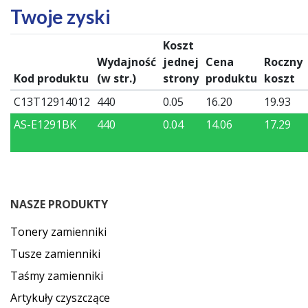
Twoje zyski
Koszt
Wydajność
jednej
Cena
Roczny
Kod produktu
(w str.)
strony
produktu
koszt
C13T12914012
440
0.05
16.20
19.93
AS-E1291BK
440
0.04
14.06
17.29
NASZE PRODUKTY
Tonery zamienniki
Tusze zamienniki
Taśmy zamienniki
Artykuły czyszczące