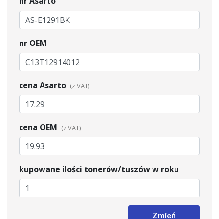
nr Asarto
nr OEM
cena Asarto
cena OEM
kupowane ilości tonerów/tuszów w roku
Zmień