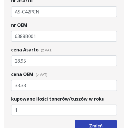
nr Asarto
nr OEM
cena Asarto
cena OEM
kupowane ilości tonerów/tuszów w roku
Zmień