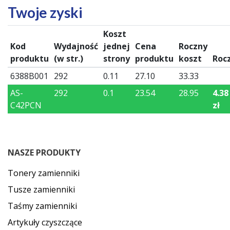
Twoje zyski
Koszt
Kod
Wydajność
jednej
Cena
Roczny
produktu
(w str.)
strony
produktu
koszt
Roc
6388B001
292
0.11
27.10
33.33
AS-
292
0.1
23.54
28.95
4.38
C42PCN
zł
NASZE PRODUKTY
Tonery zamienniki
Tusze zamienniki
Taśmy zamienniki
Artykuły czyszczące