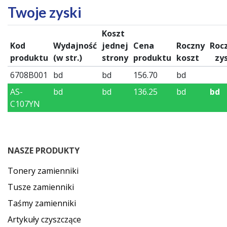
Twoje zyski
Koszt
Kod
Wydajność
jednej
Cena
Roczny
Roc
produktu
(w str.)
strony
produktu
koszt
zy
6708B001
bd
bd
156.70
bd
AS-
bd
bd
136.25
bd
bd
C107YN
NASZE PRODUKTY
Tonery zamienniki
Tusze zamienniki
Taśmy zamienniki
Artykuły czyszczące