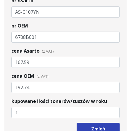
nr Asarto
nr OEM
cena Asarto
cena OEM
kupowane ilości tonerów/tuszów w roku
Zmień