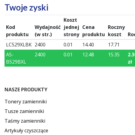
Twoje zyski
Koszt
Kod
Wydajność
jednej
Cena
Roczny
produktu
(w str.)
strony
produktu
koszt
Ro
LC529XLBK
2400
0.01
14.40
17.71
AS-
2400
0.01
12.48
15.35
2.3
B529BXL
zł
NASZE PRODUKTY
Tonery zamienniki
Tusze zamienniki
Taśmy zamienniki
Artykuły czyszczące