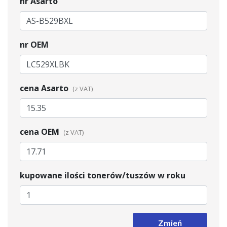
nr Asarto
nr OEM
cena Asarto
cena OEM
kupowane ilości tonerów/tuszów w roku
Zmień