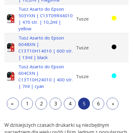
Tusz Asarto do Epson
503YXN | C13T09R44010
Tusze
| 470 str. | 10,2ml |
yellow
Tusz Asarto do Epson
604BXN |
Tusze
C13T10H14010 | 600 str.
| 13ml | black
Tusz Asarto do Epson
604CXN |
Tusze
C13T10H24010 | 400 str.
| 7ml | cyan
«
1
2
3
4
5
6
»
W dzisiejszych czasach drukarki są niezbędnym
narzędziem dla wielu osób i firm. Jednym z popularnych