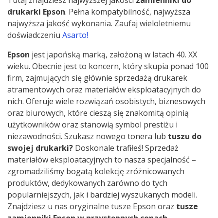
Tutaj znajdziesz najwyższej jakości
zamienniki do
drukarki Epson
. Pełna kompatybilność, najwyższa
najwyższa jakość wykonania. Zaufaj wieloletniemu
doświadczeniu
Asarto!
Epson
jest japońską marką, założoną w latach 40. XX
wieku. Obecnie jest to koncern, który skupia ponad 100
firm, zajmujących się głównie sprzedażą drukarek
atramentowych oraz materiałów eksploatacyjnych do
nich. Oferuje wiele rozwiązań osobistych, biznesowych
oraz biurowych, które cieszą się znakomitą opinią
użytkowników oraz stanowią symbol prestiżu i
niezawodności. Szukasz nowego tonera lub
tuszu do
swojej drukarki?
Doskonale trafiłeś! Sprzedaż
materiałów eksploatacyjnych to nasza specjalność –
zgromadziliśmy bogatą kolekcję zróżnicowanych
produktów, dedykowanych zarówno do tych
popularniejszych, jak i bardziej wyszukanych modeli.
Znajdziesz u nas oryginalne tusze Epson oraz
tusze