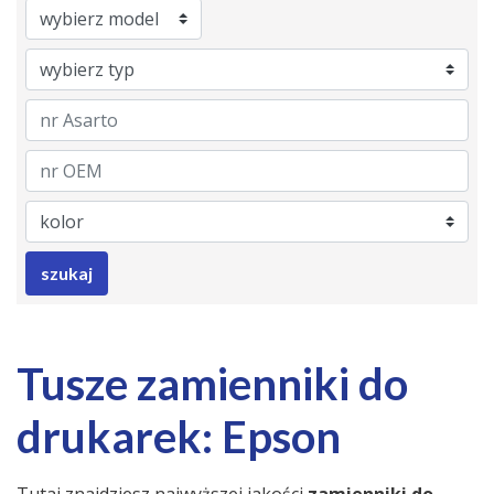
Brand
Model
Category
nrAsarto
nrOem
Color
szukaj
Tusze zamienniki do
drukarek: Epson